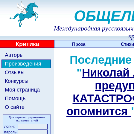
ОБЩЕЛ
Международная русскоязычн
к
Критика
Проза
Стихи
Авторы
Последние
Произведения
"
Николай 
Отзывы
Конкурсы
преду
Моя страница
КАТАСТРОФ
Помощь
О сайте
опомнится
Для зарегистрированных
пользователей
логин:
пароль: