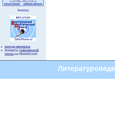
регистрация
забыли пароль
Анонсы
аренда минивэна
Конкурсы
современной
прозы
на Obshelit.com
Литературоведе