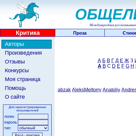
ОБЩЕЛ
Международная русскоязычная 
Критика
Проза
Стихи
Авторы
Произведения
А
Б
В
Г
Д
Е
Ж
З
Отзывы
A
B
C
D
E
F
G
H
Конкурсы
Моя страница
Помощь
abzak
AleksMeltorry
Anatoliy
Andre
О сайте
Для зарегистрированных
пользователей
логин:
пароль:
тип: