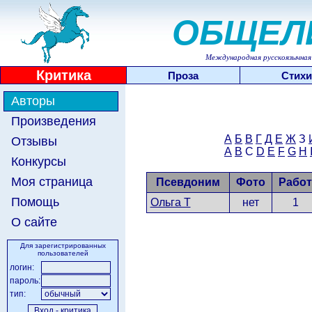
ОБЩЕЛ
Международная русскоязычная 
Критика
Проза
Стихи
Авторы
Произведения
А
Б
В
Г
Д
Е
Ж
З
Отзывы
A
B
C
D
E
F
G
H
Конкурсы
Моя страница
Псевдоним
Фото
Работ
Помощь
Ольга Т
нет
1
О сайте
Для зарегистрированных
пользователей
логин:
пароль:
тип: