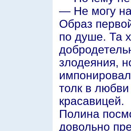
— Не могу на
Образ перво
по душе. Та 
добродетельн
злодеяния, н
импонировали
толк в любв
красавицей.
Полина посмо
довольно пр