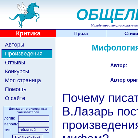
ОБЩЕЛ
Международная русскоязычная 
Критика
Проза
Стихи
Авторы
Мифология
Произведения
Отзывы
Автор:
Конкурсы
Автор ориг
Моя страница
Помощь
Почему писа
О сайте
В.Лазарь пос
Для зарегистрированных
пользователей
логин:
произведени
пароль:
тип: