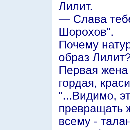
Лилит.
— Слава теб
Шорохов".
Почему натур
образ Лилит
Первая жена
гордая, крас
"...Видимо, э
превращать ж
всему - тала