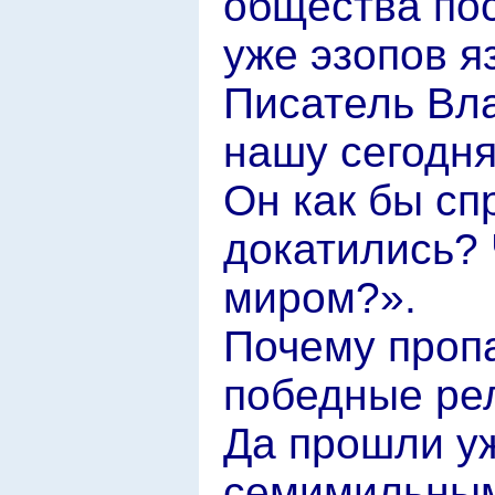
общества по
уже эзопов я
Писатель Вл
нашу сегодн
Он как бы сп
докатились? 
миром?».
Почему пропа
победные ре
Да прошли уж
семимильным