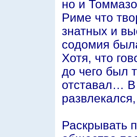
но и Томмаз
Риме что тво
знатных и в
содомия была
Хотя, что го
до чего был т
отставал… В
развлекался, 
Раскрывать 