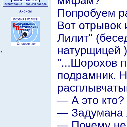
мифам?
регистрация
забыли пароль
Попробуем ра
Анонсы
Вот отрывок 
Лилит" (бесе
натурщицей )
"...Шорохов 
подрамник. 
расплывчаты
— А это кто?
— Задумана 
— Почему не