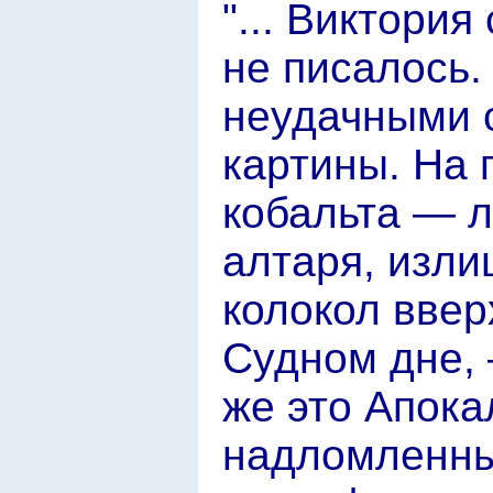
"... Виктори
не писалось.
неудачными 
картины. На
кобальта — л
алтаря, изли
колокол ввер
Судном дне, 
же это Апок
надломленны