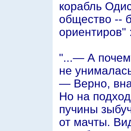
корабль Одис
общество -- 
ориентиров" 
"...— А поче
не унималас
— Верно, вна
Но на подход
пучины зыбуч
от мачты. Ви