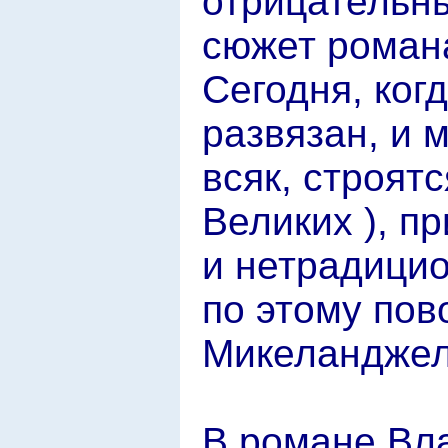
отрицательны
сюжет романа
Сегодня, ког
развязан, и 
всяк, строят
Великих ), п
и нетрадицио
по этому пов
Микеланджел
В романе Вл