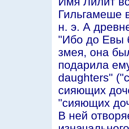
Имя Лилит вс
Гильгамеше 
н. э. А древн
"Ибо до Евы 
змея, она бы
подарила ему 
daughters" (
сияющих доче
"сияющих доч
В ней отворя
изначального