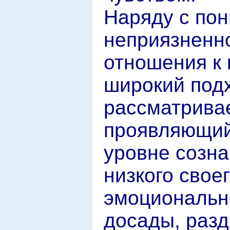
Наряду с пон
неприязненно
отношения к 
широкий подх
рассматрива
проявляющийс
уровне созна
низкого свое
эмоционально
досады, разд