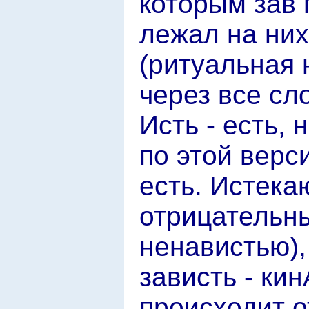
которым зав 
лежал на них
(ритуальная 
через все сл
Исть - есть, 
по этой верс
есть. Истек
отрицательны
ненавистью),
зависть - ки
происходит о