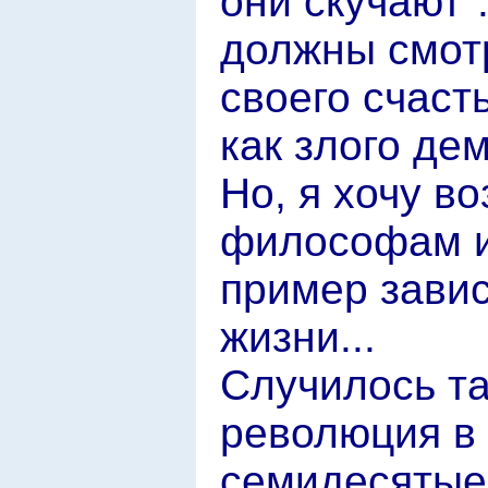
они скучают"
должны смотр
своего счаст
как злого де
Но, я хочу в
философам и
пример завис
жизни...
Случилось та
революция в
семидесятые