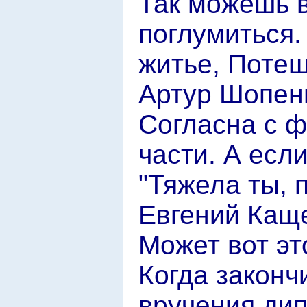
Так можешь 
поглумиться.
житье, Потеш
Артур Шопен
Согласна с 
части. А есл
"Тяжела ты, 
Евгений Кащ
Может вот эт
Когда законч
вручения дип