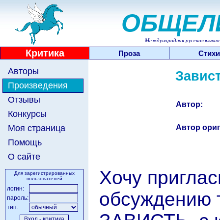
ОБЩЕЛ
Международная русскоязычная 
Критика
Проза
Стихи
Авторы
Завист
Произведения
Отзывы
Автор:
Конкурсы
Автор ориг
Моя страница
Помощь
О сайте
Хочу приглас
Для зарегистрированных
пользователей
логин:
обсуждению т
пароль:
тип: