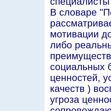
специалисты 
В словаре "П
рассматривае
мотивации до
либо реальн
преимуществ
социальных б
ценностей, у
качеств ) во
угроза ценно
сопровожда