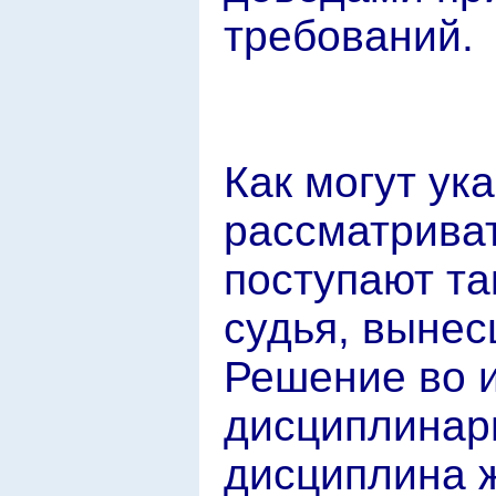
требований.
Как могут ук
рассматриват
поступают так
судья, выне
Решение во 
дисциплинар
дисциплина ж