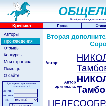
ОБЩЕЛ
Международная русскоязычная 
Критика
Проза
Стихи
Авторы
Вторая дополните
Произведения
Соро
Отзывы
НИКО
Конкурсы
Моя страница
Автор:
Тамбо
Помощь
О сайте
НИКО
Автор
Для зарегистрированных
оригинала:
Тамбо
пользователей
логин:
пароль:
ЦЕЛЕСООБР
тип: