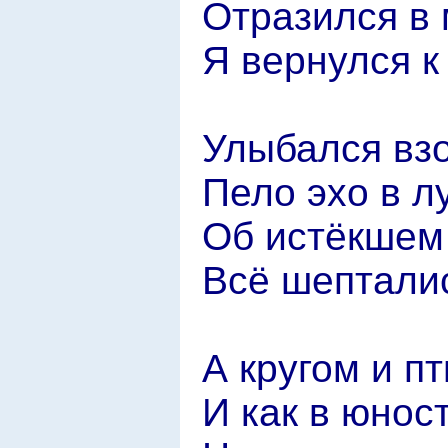
Отразился в 
Я вернулся к
Улыбался взо
Пело эхо в л
Об истёкшем 
Всё шептали
А кругом и п
И как в юност