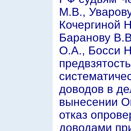
М.В., Уваров
Кочергиной Н
Баранову В.В
О.А., Босси 
предвзятост
систематиче
доводов в де
вынесении Оп
отказ опрове
доводами пр