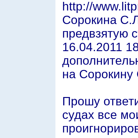
http://www.lit
Сорокина С.Л
предвзятую с
16.04.2011 1
дополнитель
на Сорокину 
Прошу ответи
судах все м
проигнориров