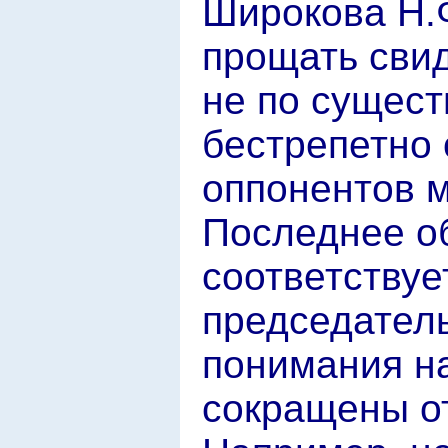
Широкова Н.
прощать свид
не по сущест
бестрепетно 
оппонентов м
Последнее о
соответству
председатель
понимания на
сокращены о