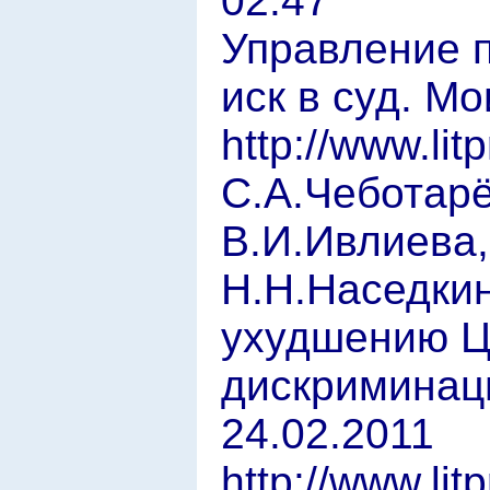
02:47
Управление 
иск в суд. М
http://www.lit
С.А.Чеботарё
В.И.Ивлиева,
Н.Н.Наседки
ухудшению Ц
дискриминаци
24.02.2011
http://www.lit