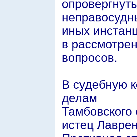
опровергнуты
неправосудн
иных инстанц
в рассмотре
вопросов.
В судебную 
делам
Тамбовского 
истец Лаврен