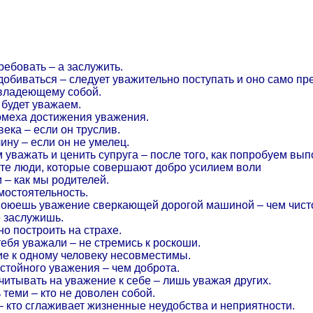
ребовать – а заслужить.
добиваться – следует уважительно поступать и оно само пре
 владеющему собой.
 будет уважаем.
омеха достижения уважения.
ека – если он труслив.
ину – если он не умелец.
уважать и ценить супруга – после того, как попробуем вып
те люди, которые совершают добро усилием воли
 – как мы родителей.
мостоятельность.
авоюешь уважение сверкающей дорогой машиной – чем чист
е заслужишь.
о построить на страхе.
тебя уважали – не стремись к роскоши.
ие к одному человеку несовместимы.
остойного уважения – чем доброта.
читывать на уважение к себе – лишь уважая других.
теми – кто не доволен собой.
 – кто сглаживает жизненные неудобства и неприятности.