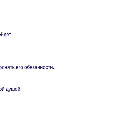
йдет.
олнять его обязанности.
ой душой.