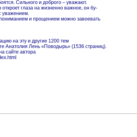
боятся. Сильного и доброго – уважают.
о откроет глаза на жизненно важное, он бу-
 с уважением.
 пониманием и прощением можно завоевать
цию на эту и другие 1200 тем
ге Анатолия Лень «Поводырь» (1536 страниц).
на сайте автора
ndex.html