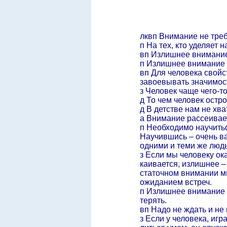
лквп Внимание не треб
п На тех, кто уделяет
вп Излишнее внимание 
п Излишнее внимание –
вп Для человека свойс
завоевывать значимост
з Человек чаще чего-то
д То чем человек остро
д В детстве нам не хва
а Внимание рассеивае
п Необходимо научить
Научившись – очень ва
одними и теми же люд
з Если мы человеку ок
каивается, излишнее –
статочном внимании м
ожиданием встреч.
п Излишнее внимание к
терять.
вп Надо не ждать и не
з Если у человека, игр