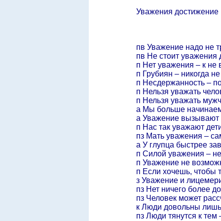
Уважения достижение
пв Уважение надо не т
пв Не стоит уважения 
п Нет уважения – к не
п Грубиян – никогда не
п Несдержанность – п
п Нельзя уважать челов
п Нельзя уважать мужч
а Мы больше начинаем 
а Уважение вызывают 
п Нас так уважают дети
пз Мать уважения – са
а У глупца быстрее з
п Силой уважения – н
п Уважение не возможн
п Если хочешь, чтобы 
з Уважение и лицемер
пз Нет ничего более д
пз Человек может расс
к Люди довольны лишь 
пз Люди тянутся к тем