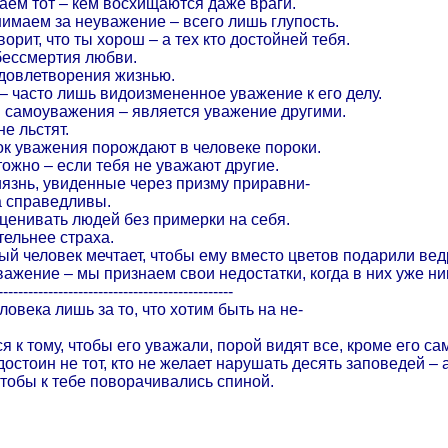
аем тот – кем восхищаются даже враги.
инимаем за неуважение – всего лишь глупость.
ворит, что ты хорош – а тех кто достойней тебя.
бессмертия любви.
удовлетворения жизнью.
 – часто лишь видоизмененное уважение к его делу.
 самоуважения – является уважение другими.
не льстят.
ок уважения порождают в человеке пороки.
тожно – если тебя не уважают другие.
язнь, увиденные через призму приравни-
да справедливы.
оценивать людей без примерки на себя.
ельнее страха.
й человек мечтает, чтобы ему вместо цветов подарили вед
важение – мы признаем свои недостатки, когда в них уже ни
-----------------------------------------------
овека лишь за то, что хотим быть на не-
я к тому, чтобы его уважали, порой видят все, кроме его са
стоин не тот, кто не желает нарушать десять заповедей – а
 чтобы к тебе поворачивались спиной.