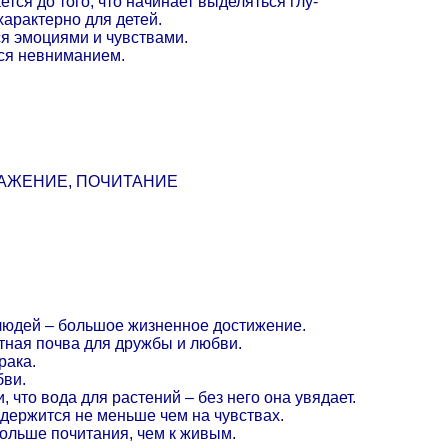
ется до того, что начинает выделяться глу-
характерно для детей.
я эмоциями и чувствами.
ся невниманием.
АЖЕНИЕ, ПОЧИТАНИЕ
людей – большое жизненное достижение.
тная почва для дружбы и любви.
рака.
бви.
 что вода для растений – без него она увядает.
держится не меньше чем на чувствах.
ольше почитания, чем к живым.