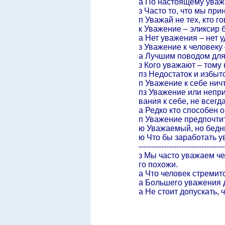
а По настоящему уваж
з Часто то, что мы пр
п Уважай не тех, кто го
к Уважение – эликсир 
а Нет уважения – нет 
з Уважение к человеку
а Лучшим поводом для
з Кого уважают – тому 
пз Недостаток и избыт
п Уважение к себе нич
пз Уважение или непри
вания к себе, не всег
а Редко кто способен 
п Уважение предпочтит
ю Уважаемый, но бедны
ю Что бы заработать у
----------------------------------
з Мы часто уважаем чел
го похожи.
а Что человек стремитс
а Большего уважения до
а Не стоит допускать,