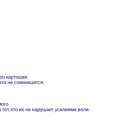
ро картошки.
кто не сомневается.
мого.
 тот, кто их не нарушает усилиями воли.