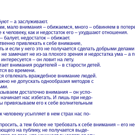
уют – а заслуживают.
 нам, мало внимания – обижаемся, много – обвиняем в потер
к человеку, как и недостаток его – ухудшают отношения.
 балует, недостаток – обижает.
твенно привлекать к себе внимание,
ь и если у него это не получается сделать добрыми делами 
 не замечает не из-за плохого зрения и недостатка ума – а п
 интересуется – он ловит на лету.
тает внимания родителей – в старости детей.
тся во времени.
ся отвлекать враждебное внимание людей.
жно не допускать однообразия методов с
ьми.
азываем достаточно внимания – он успо-
 начинает нас избегать. И лишь при недо-
ы привязываем его к себе волнительным
 человеку усыпляет в нем страх нас по-
 просить, а тем более не требовать к себе внимания – его н
ающего на публику, не получается выде-