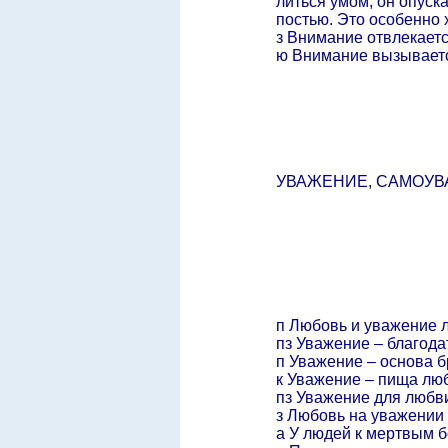
литься умом, он опуска
постью. Это особенно 
з Внимание отвлекаетс
ю Внимание вызывает
УВАЖЕНИЕ, САМОУВ
п Любовь и уважение 
пз Уважение – благода
п Уважение – основа б
к Уважение – пища лю
пз Уважение для любви,
з Любовь на уважении 
а У людей к мертвым б