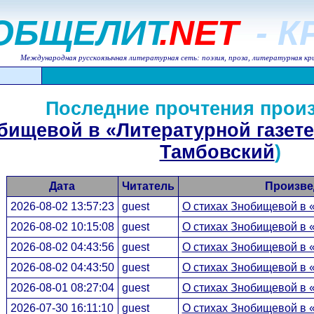
ОБЩЕЛИТ
.NET
- 
Международная русскоязычная литературная сеть: поэзия, проза, литературная кр
Последние прочтения прои
бищевой в «Литературной газете
Тамбовский
)
Дата
Читатель
Произве
2026-08-02 13:57:23
guest
О стихах Знобищевой в 
2026-08-02 10:15:08
guest
О стихах Знобищевой в 
2026-08-02 04:43:56
guest
О стихах Знобищевой в 
2026-08-02 04:43:50
guest
О стихах Знобищевой в 
2026-08-01 08:27:04
guest
О стихах Знобищевой в 
2026-07-30 16:11:10
guest
О стихах Знобищевой в 