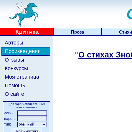
Критика
Проза
Стихи
Авторы
Произведения
"
О стихах Зно
Отзывы
Конкурсы
Моя страница
Помощь
О сайте
Для зарегистрированных
пользователей
логин:
пароль:
тип: