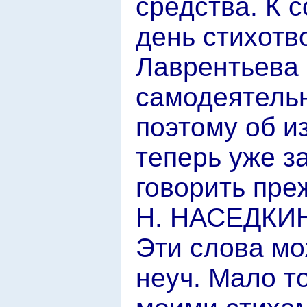
средства. К 
день стихотв
Лаврентьева 
самодеятельн
поэтому об и
теперь уже з
говорить преж
Н. НАСЕДКИ
Эти слова мож
неуч. Мало т