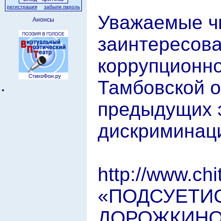
регистрация
забыли пароль
Уважаемые чи
Анонсы
заинтересова
коррупционно
Тамбовской о
предыдущих э
дискриминаци
http://www.ch
«ПОДСУЕТИС
ДОРОЖКИНОЙ