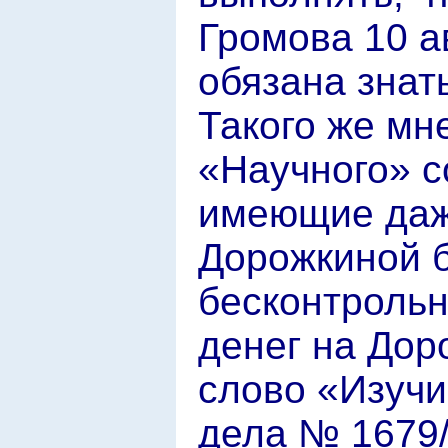
Громова 10 ав
обязана знат
Такого же мн
«Научного» с
имеющие даж
Дорожкиной б
бесконтроль
денег на Дор
слово «Изучи
дела № 1679/