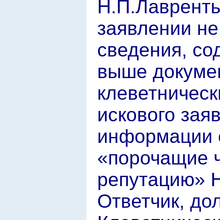
Н.П.Лавренть
заявлении не
сведения, со
выше докумен
клеветническ
искового зая
информации о
«порочащие ч
репутацию» Н
Ответчик, до