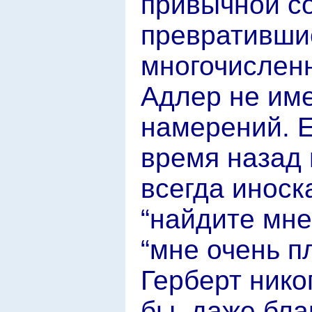
привычной с
превратившис
многочислен
Адлер не им
намерений. 
время назад 
всегда инос
“найдите мне
“мне очень п
Герберт нико
бы, даже бла