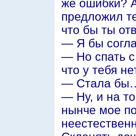
же ошибки? 
предложил те
что бы ты от
— Я бы согл
— Но спать с
что у тебя н
— Стала бы
— Ну, и на т
нынче мое п
неестествен