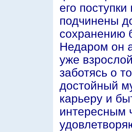
его поступки
подчинены д
сохранению б
Недаром он а
уже взросло
заботясь о т
достойный м
карьеру и бы
интересным 
удовлетворяю