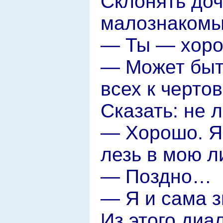
Склонять доч
малознаком
— Ты — хор
— Может быть
всех к черто
Сказать: не 
— Хорошо. Я
лезь в мою л
— Поздно…
— Я и сама 
Из этого диа