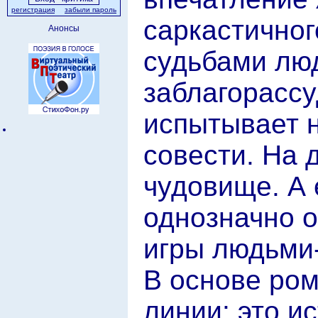
регистрация
забыли пароль
саркастичног
Анонсы
судьбами люд
заблагорассу
испытывает 
совести. На 
чудовище. А 
однозначно о
игры людьми
В основе ро
линии: это и