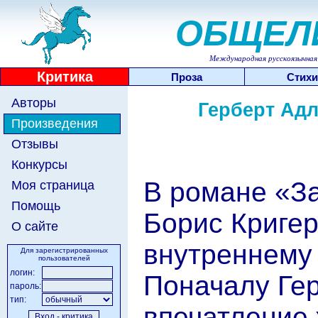
ОБЩЕЛ
Международная русскоязычная 
Критика
Проза
Стихи
Авторы
Герберт Адл
Произведения
Отзывы
Конкурсы
В романе «З
Моя страница
Помощь
Борис Кригер
О сайте
внутреннему 
Для зарегистрированных
пользователей
логин:
Поначалу Ге
пароль:
тип:
впечатление