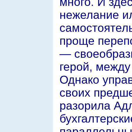
много. И зде
нежелание и
самостоятель
проще переп
— своеобразн
герой, между
Однако упра
своих предше
разорила Адл
бухгалтерски
параллельный