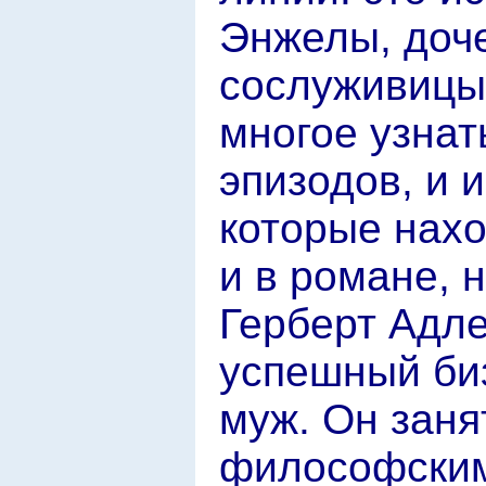
Энжелы, доче
сослуживицы
многое узнать
эпизодов, и 
которые нахо
и в романе, 
Герберт Адл
успешный би
муж. Он заня
философским