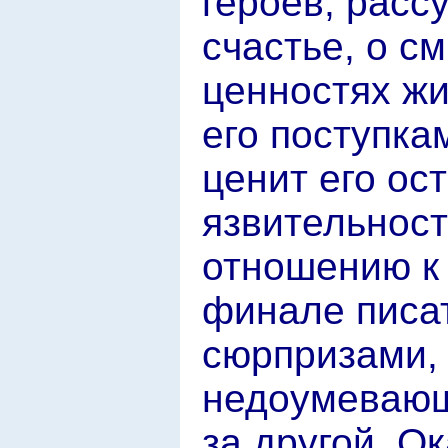
героев; расс
счастье, о с
ценностях ж
его поступка
ценит его ос
язвительност
отношению к 
финале писа
сюрпризами,
недоумевающ
за другой. О