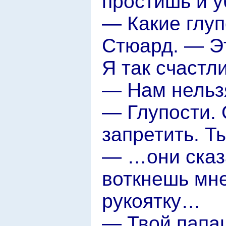
простишь и 
— Какие глуп
Стюард. — Э
Я так счастл
— Нам нельз
— Глупости. 
запретить. Т
— …они сказа
воткнешь мне
рукоятку…
— Твой папа