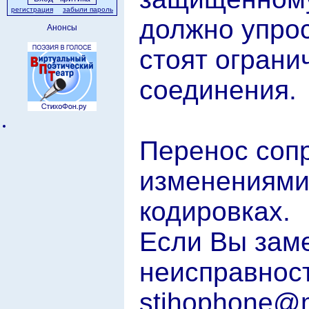
регистрация
забыли пароль
должно упрос
Анонсы
стоят огран
соединения.
Перенос соп
изменениями
кодировках.
Если Вы заме
неисправност
stihophone@m