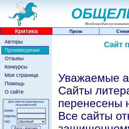
ОБЩЕЛ
Международная русскоязычная 
Критика
Проза
Стихи
Авторы
Сайт 
Произведения
Отзывы
Конкурсы
Уважаемые а
Моя страница
Помощь
Сайты литер
О сайте
перенесены 
Для зарегистрированных
пользователей
логин:
Все сайты от
пароль:
тип:
защищенному 