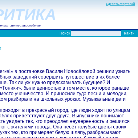
Сделать стартовой
КРИТИКА
итика, литературоведение.
Поиск
е
легке!» в постановке Васили Новосёловой решили узнать
ебных заведений совершить путешествие в их более
льше. Так ли уж нужно предсказывать будущее? И
«Тоники», были ценностью в том месте, которое раньше
есто ученичества. И приносили туда песни и мелодии,
каком разбирали на школьных уроках. Музыкальные дети
приходят в прекрасный город, где люди ходят по улицам
блях приветствуют друг друга. Выпускники понимают,
сть увидеть тех, кто преодолел неуверенность и решился
лог с жителями города. Она несёт голубые цветы своих
уках тех, кто примеряет белую шляпу, разбрасывают
ты распускаются рядом с друзьями. Каждый цветок