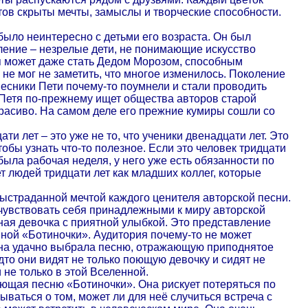
етов скрыты мечты, замыслы и творческие способности.
 было неинтересно с детьми его возраста. Он был
оление – незрелые дети, не понимающие искусство
ля может даже стать Дедом Морозом, способным
 не мог не заметить, что многое изменилось. Поколение
овесники Пети почему-то поумнели и стали проводить
 Петя по-прежнему ищет общества авторов старой
красиво. На самом деле его прежние кумиры сошли со
ти лет – это уже не то, что ученики двенадцати лет. Это
обы узнать что-то полезное. Если это человек тридцати
 была рабочая неделя, у него уже есть обязанности по
ет людей тридцати лет как младших коллег, которые
выстраданной мечтой каждого ценителя авторской песни.
почувствовать себя принадлежными к миру авторской
чная девочка с приятной улыбкой. Это представление
иной «Ботиночки». Аудитория почему-то не может
, она удачно выбрала песню, отражающую приподнятое
дто они видят не только поющую девочку и сидят не
 не только в этой Вселенной.
поющая песню «Ботиночки». Она рискует потеряться по
ываться о том, может ли для неё случиться встреча с