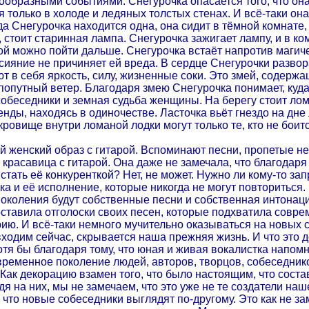
ообразными событиями. Снегурочка опасается того, что она
только в холоде и ледяных толстых стенах. И всё-таки она
а Снегурочка находится одна, она сидит в тёмной комнате, г
стоит старинная лампа. Снегурочка зажигает лампу, и в ко
рой можно пойти дальше. Снегурочка встаёт напротив магиче
 сияние не причиняет ей вреда. В сердце Снегурочки разв
 в себя яркость, силу, жизненные соки. Это змей, содерж
т попутный ветер. Благодаря змею Снегурочка понимает, куд
 собеседники и земная судьба женщины. На берегу стоит ло
енды, находясь в одиночестве. Ласточка вьёт гнездо на дн
ровище внутри ломаной лодки могут только те, кто не боитс
 женский образ с гитарой. Вспоминают песни, пропетые н
 красавица с гитарой. Она даже не замечала, что благодаря 
 стать её конкуренткой? Нет, не может. Нужно ли кому-то за
а и её исполнение, которые никогда не могут повториться.
поколения будут собственные песни и собственная интонаци
ставила отголоски своих песен, которые подхватила соврем
рию. И всё-таки немного мучительно оказываться на новых с
входим сейчас, скрывается наша прежняя жизнь. И что это 
тя бы благодаря тому, что юная и живая вокалистка напомни
временное поколение людей, авторов, творцов, собеседнико
 Как декорацию взамен того, что было настоящим, что соста
дя на них, мы не замечаем, что это уже не те создатели на
 что новые собеседники выглядят по-другому. Это как не зам