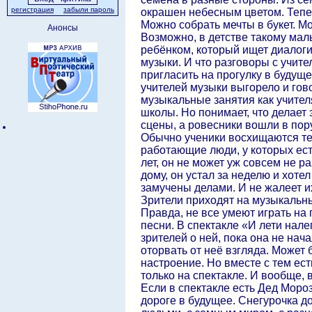
регистрация
забыли пароль
окрашен небесным цветом. Тепер
Можно собрать мечты в букет. М
Анонсы
Возможно, в детстве такому маль
ребёнком, который ищет диалоги
музыки. И что разговоры с учит
пригласить на прогулку в будущ
учителей музыки выгорело и гово
музыкальные занятия как учите
школы. Но понимает, что делает
сцены, а ровесники вошли в пор
Обычно ученики восхищаются теми
работающие люди, у которых ест
лет, он не может уж совсем не р
дому, он устал за неделю и хоте
замучены делами. И не жалеет их
Зрители приходят на музыкальны
Правда, не все умеют играть на
песни. В спектакле «И лети нал
зрителей о ней, пока она не на
оторвать от неё взгляда. Может
настроение. Но вместе с тем ест
только на спектакле. И вообще, 
Если в спектакле есть Дед Моро
дороге в будущее. Снегурочка до