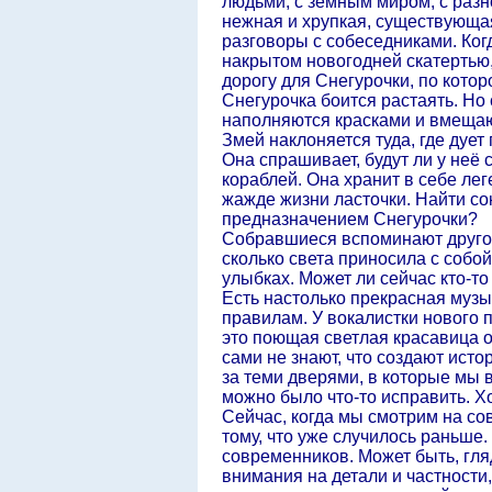
людьми, с земным миром, с разн
нежная и хрупкая, существующая 
разговоры с собеседниками. Когд
накрытом новогодней скатертью, 
дорогу для Снегурочки, по кото
Снегурочка боится растаять. Но
наполняются красками и вмещают
Змей наклоняется туда, где дуе
Она спрашивает, будут ли у неё
кораблей. Она хранит в себе лег
жажде жизни ласточки. Найти сок
предназначением Снегурочки?
Собравшиеся вспоминают другой
сколько света приносила с собой
улыбках. Может ли сейчас кто-то
Есть настолько прекрасная музык
правилам. У вокалистки нового 
это поющая светлая красавица о
сами не знают, что создают исто
за теми дверями, в которые мы 
можно было что-то исправить. Хо
Сейчас, когда мы смотрим на со
тому, что уже случилось раньше.
современников. Может быть, гля
внимания на детали и частности,