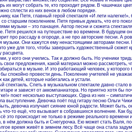
ь их могут собрать те, кто проходит рядом. В чашечках цв
ожно сплести из них венок в любом порядке.
чику, как Петя, главный герой спектакля «И лети налегке!»,
 со старшим поколением. Петя привык думать, что его пок
елями музыки – это панацея. Автор песни и сюжета спектак
ее. Петя решился на путешествие во времени. В будущем он
рит про рассаду в огороде, а не про авторские песни. А р
ля музыки. Они кажутся ему ненастоящими авторами песни.
 это уже для того, чтобы завершить художественный сюжет 
у расцвета.
, у кого они учились. Так и должно быть. Но ученики тридца
ь свои предложения, какой материал можно рассмотреть, чт
азбираться в музыке. И это работающий человек, у которого
л бы спокойно провести день. Поколение учителей не уважа
 как детей, которые набегались и устали.
й спектакль. Спеть в музыкальном спектакле давно стало 
 гитаре и зависят от аккомпаниатора. Но приятно хотя бы 
егке!» поют несколько выступающих. Одна из них – симпати
чала выступление. Девочка поёт под гитару песню Ольги Чик
 быть, девочка излучает сияние юной радости. Может быть
ь что-то ещё, что вызывает в собравшихся волнение. Как бу
всё это происходит не только в режиме реального времени и
з, в нём должна быть и Снегурочка. Ею может стать Валя, 
лгое время живёт в зимнем лесу. Всё чаще она стала задум