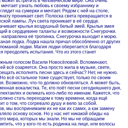
 может встретить в человеческом мире. Она очень
 мечтает узнать любовь к своему избраннику и
лядит на сумерки и мечтает. Рядом с ней на столе,
мнату проникает свет. Полоска света превращается в
ской лампы. Луч света проникает в её сердце.
орачивает крылья воздушный белый змей. Крылья змея
ащий в сердцевине таланты и возможности Снегурочки.
а направлена её тропинка. Снегурочка выходит к морю.
маная лодка. Лодка нашла причал обособленно от других
е ломаной лодки. Магия лодки оберегается благодаря
я преодолеть испытания. Что из этого станет
ежным голосом Васили Новосёловой. Вспоминают,
ей всё озаряется. Она просто жила в музыке, свете,
прещать исполнять песни здесь и сейчас? Нет, не нужно.
 Но всё остальное тоже существует, только по своим
я. Возможно, что-то должно обновляться. А может быть,
енная вокалистка. Те, кто поёт песни сегодняшнего дня,
пектаклях и окликать кого-либо по именам. Кажется, что
должно стать переходом к тому времени, когда ещё
т о том, что согревало душу и вело за собой.
в, мы воспринимаем их не как их самих, а как замену
вляло основу основ. Но у нас нет никакой обиды на
шего мира, которых мы знали. Но мы не обращаем
етить, что у кого-то есть родинка на лице, или волосы