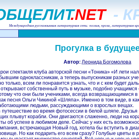
ОБЩЕЛИТ
.NET
- 
Международная русскоязычная литературная сеть: поэзия, проза, литературная кр
Прогулка в будуще
Автор:
Леонида Богомолова
ерои спектакля клуба авторской песни «Тоника» «И лети на
 бывшим одноклассникам, а теперь выпускникам разных уч
 только, всем ли понравится узнать, что и с кем будет да
 открывают собственный путь в музыке, подобно учащимся 
тому что они были учениками, всегда возвращающимися в м
, как песня Ольги Чикиной «Шляпа». Именно в том виде, в 
работающими людьми, рассуждающими о взрослых вещах.
 путешествие во время фотосессии в белой шляпе. Друзья 
их плывут корабли. Они двигаются слаженно, люди на кора
чты об успехе в любимом деле. Сейчас у них есть возможно
омпания, встречающая Новый год, хотела бы вступить в диа
овище. Но как подарить его всем сразу? Голубые цветы в р
мян вырастает множество соцветий. Всё новые и новые цве