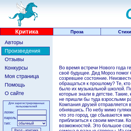
Критика
Проза
Стихи
Авторы
Произведения
Отзывы
Конкурсы
Во время встречи Нового года г
своё будущее. Дед Мороз помог
Моя страница
созревшее состояние. Неизвестно
обращаться к прошлому? Те, кто
Помощь
было их музыкальной школой. По
О сайте
которые знали в детстве. Такие
не пришли бы туда взрослыми 
Для зарегистрированных
Компания друзей отправляется в
пользователей
обнявшись. По небу мимо гуляющ
логин:
что это город, где сбываются ме
пароль:
приблизиться к своим мечтам. К
тип:
возможностей. Это большое сокр
семена в разные стороны. Из се