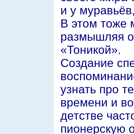
и у муравьёв
В этом тоже 
размышляя о 
«Тоникой».
Создание сп
воспоминание
узнать про т
времени и воз
детстве част
пионерскую о