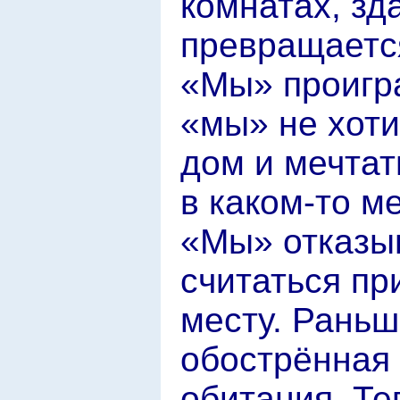
комнатах, зд
превращается
«Мы» проигра
«мы» не хоти
дом и мечтат
в каком-то ме
«Мы» отказыв
считаться пр
месту. Раньш
обострённая 
обитания. Те