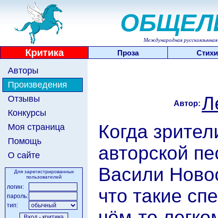
ОБЩЕЛ
Международная русскоязычная 
Критика
Проза
Стихи
Авторы
Произведения
Л
Отзывы
Автор:
Конкурсы
Когда зрител
Моя страница
Помощь
авторской пе
О сайте
Васили Новос
Для зарегистрированных
пользователей
логин:
что такие спе
пароль:
тип:
чём-то легко