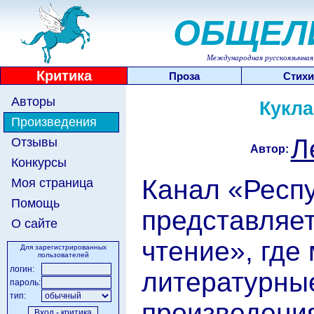
ОБЩЕЛ
Международная русскоязычная 
Критика
Проза
Стихи
Авторы
Кукла
Произведения
Л
Отзывы
Автор:
Конкурсы
Канал «Респ
Моя страница
Помощь
представляе
О сайте
чтение», где
Для зарегистрированных
пользователей
логин:
литературны
пароль:
тип:
произведения