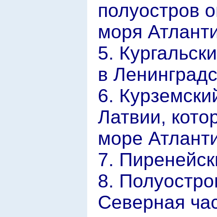
полуостров 
моря Атланти
5. Кургальск
в Ленинградс
6. Курземски
Латвии, кото
море Атланти
7. Пиренейск
8. Полуостро
Северная ча