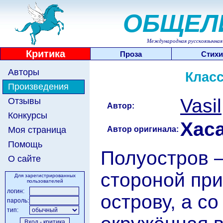
ОБЩЕЛ
Международная русскоязычная 
Критика
Проза
Стихи
Авторы
Клас
Произведения
Vasil
Отзывы
Автор:
Конкурсы
Хас
Автор оригинала:
Моя страница
Помощь
Полуостров —
О сайте
стороной пр
Для зарегистрированных
пользователей
логин:
острову, а с
пароль:
тип: