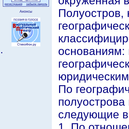
окружённая в
регистрация
забыли пароль
Полуостров, 
Анонсы
географическ
классифицир
основаниям: 
географическ
юридическим 
По географи
полуострова
следующие в
1. По отноше