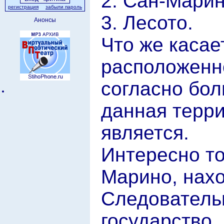
2. Сан-Марин
регистрация
забыли пароль
3. Лесото.
Анонсы
Что же касае
расположенно
согласно бол
данная терри
является.
Интересно то
Марино, нахо
Следовательн
государство,