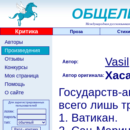
ОБЩЕЛ
Международная русскоязычная 
Критика
Проза
Стихи
Авторы
Произведения
Vasil
Отзывы
Автор:
Конкурсы
Хас
Автор оригинала:
Моя страница
Помощь
Государств-а
О сайте
всего лишь т
Для зарегистрированных
пользователей
логин:
1. Ватикан.
пароль:
тип: