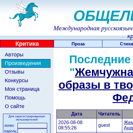
ОБЩЕЛ
Международная русскоязычн
к
Критика
Проза
Стихи
Авторы
Последние
Произведения
"
Жемчужна
Отзывы
Конкурсы
образы в тв
Моя страница
Фе
Помощь
О сайте
Дата
Читатель
Для зарегистрированных
пользователей
2026-08-08
Жем
guest
логин:
08:55:26
Анд
пароль: