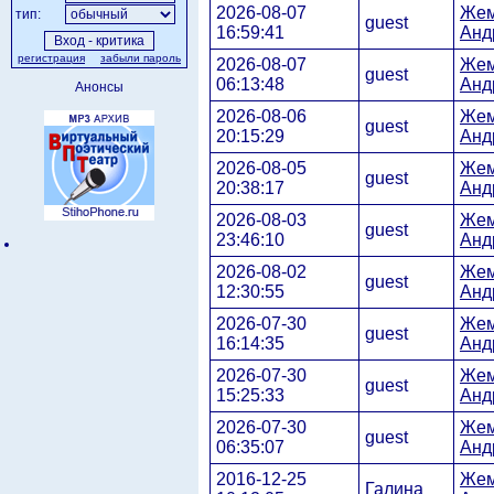
2026-08-07
Жем
тип:
guest
16:59:41
Анд
регистрация
забыли пароль
2026-08-07
Жем
guest
06:13:48
Анд
Анонсы
2026-08-06
Жем
guest
20:15:29
Анд
2026-08-05
Жем
guest
20:38:17
Анд
2026-08-03
Жем
guest
23:46:10
Анд
2026-08-02
Жем
guest
12:30:55
Анд
2026-07-30
Жем
guest
16:14:35
Анд
2026-07-30
Жем
guest
15:25:33
Анд
2026-07-30
Жем
guest
06:35:07
Анд
2016-12-25
Жем
Галина