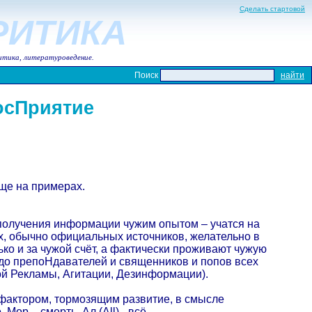
Сделать стартовой
КРИТИКА
итика, литературоведение.
Поиск
осПриятие
още на примерах.
получения информации чужим опытом – учатся на
х, обычно официальных источников, желательно в
ко и за чужой счёт, а фактически проживают чужую
 до препоНдавателей и священников и попов всех
й Рекламы, Агитации, Дезинформации).
фактором, тормозящим развитие, в смысле
ор – смерть, Ал (All)– всё.