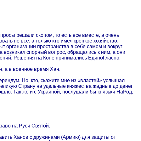
росы решали скопом, то есть все вместе, а очень
ать не все, а только кто имел крепкое хозяйство,
т организации пространства в себе самом и вокруг
 возникал спорный вопрос, обращались к ним, а они
ений. Решения на Копе принимались ЕдиноГласно.
, а в военное время Хан.
ендум. Но, кто, скажите мне из «властей» услышал
Великую Страну на удельные княжества жадные до денег
ошло. Так же и с Украиной, послушали бы князьки НаРод,
раво на Руси Святой.
авить Ханов с дружинами (Армию) для защиты от