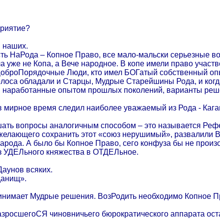
приятие?
 наших.
ть НаРода – Копное Право, все мало-мальски серьезные воп
уже не Копа, а Вече народное. В копе имели право участвов
 ДоброПорядочные Люди, кто имел БОГатый собственный опы
лоса обладали и Старцы, Мудрые Старейшины Рода, и когда
, наработанные опытом прошлых поколений, варианты реш
 мирное время следил наиболее уважаемый из Рода - Каган
ать вопросы аналогичным способом – это называется Рефер
 желающего сохранить этот «союз нерушимый», развалили 
народа. А было бы Копное Право, сего конфуза бы не произ
из УДЕЛьного княжества в ОТДЕЛьное.
аунов всяких.
данищ».
инимает Мудрые решения. ВозРодить необходимо Копное П
разросшегоСЯ чиновничьего бюрократического аппарата ост