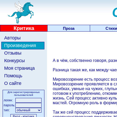
Критика
Проза
Стихи
Авторы
Произведения
Отзывы
Конкурсы
А в чём, собственно говоря, ра
Моя страница
Разница такая же, как между чае
Помощь
Мировоззрение есть процесс воз
О сайте
Мировоззрение проявляется в с
ошибках, умные на чужих, глуп
Для зарегистрированных
готовом к употреблению, откомм
пользователей
жизнь. Сей процесс активно кул
логин:
мастей. Огромную роль в форми
пароль:
тип:
Так же сей процесс поддержива
совершенствования личности. На