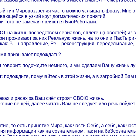
й тип Мировоззрения часто можно услышать фразу: Мне эт
ывающейся в узкий круг догматических понятий.
ми того не замечая являются БиоРоботами.
Т на жизнь посредством сериалов, сплетен (новостей) из
и проживают за них Реальную жизнь, на то они и ПасТыри –
 как: В – направление, Ре – реконструкция, переделывание,
ремя призывают подождать?
я говорит: подождите немного, и мы сделаем Вашу жизнь лу
 подождите, помучайтесь в этой жизни, а в загробной Вам
ках и рясах за Ваш счёт строят СВОЮ жизнь.
ение вещей, далее читать Вам не следует, ибо речь пойдёт
ие, то есть принятие Мира, как части Себя, а себя, как час
ния информации как на сознательном, так и на беЗсознате