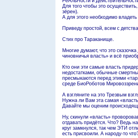
РеАльНости и ДейстВительНости
Для того чтобы это осуществить
зёрен).
А для этого необходимо владеть
Приведу простой, всем с детств
Стих про Тараканище.
Многие думают, что это сказочка
чиновничья власть» и всё приоб
Кто они эти самые власть приде
недостатками, обычные смертны
пресмыкаются перед этими «та
среде БиоРоботов Мировоззрен
А взгляните на это Трезвым взг
Нужна ли Вам эта самая «власт
Давайте мы оценим происходящи
Ну, скинули «власть» проворовав
отдавать придётся. Что? Ведь на
круг замкнулся, так чем ЭТИ от
есть присвоили. А народу-то ч