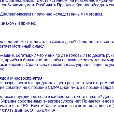
 в Оригинальном, то есть истинном, не искажённом чужими
, необходимо уметь РазЛичать Правду и Кривду, обладать сп
 Диалектическим ( причинно –следственным) методом.
а знакомый пример.
 для детей. Но так ли это на самом деле? Подставьте в «де
ретает Истинный смысл.
ржащие, богатыри? Что у них по две головы? По десять рук 
е, причём в большинстве своём не лучшие экземпляры мир
раканищами». Срабатывают комплексы, управляющие по ум
ию.
лядом Мировосприятия.
ь» разросшегося и продолжающего разрастаться с огромной
е события не с позиции СМРАДной лжи, а с позиции здрав
шихся януковичей, сели в кабинеты… с чего начали? Деньги
 Украине собственных энергоресурсов нет. Придётся и ново
личаются от ТЕХ. Ничем! Флаги и вывески поменяли, деньги
то? Опять ДЫРКА ОТ БУБЛИКА.