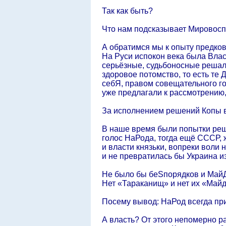
Так как быть?
Что нам подсказывает Мировос
А обратимся мы к опыту предков
На Руси испокон века была Влас
серьёзные, судьбоносные решала 
здоровое потомство, то есть те
себЯ, правом совещательного го
уже предлагали к рассмотрению
За исполнением решений Копы в
В наше время были попытки реш
голос НаРода, тогда ещё СССР,
и власти князьки, вопреки воли 
и не превратилась бы Украина 
Не было бы беSпорядков и МайД
Нет «Тараканищ» и нет их «Май
Посему вывод: НаРод всегда пр
А власть? От этого непомерно 