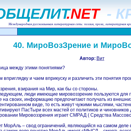
ОБЩЕЛИТ
.NET
- 
Международная русскоязычная литературная сеть: поэзия, проза, литературная кр
40. МироВозЗрение и МироВ
Автор:
Вит
зница между этими понятиями?
м вприглядку и чаем вприкуску и различить эти понятия пр
зрения, взирания на Мир, как бы со стороны.
ледующем, люди имеющие мировоззрение пользуются для 
ые на своих, информацию предпочитают получать из внешни
ентированном виде, то есть живут чужими мыслями, частень
ьтивируют ПасТыри всех мастей от политиков и чиновников
ровании Мировоззрения играет СМРАД ( Средства Массово
ет МорАль – свод ограничений, являющийся на самом деле 
 самом деле понятие МорАль имеет сМЫСЛ – смерть всего, М