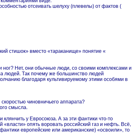
 комментариями виде.
особностью отсеивать шелуху (плевелы) от фактов (
тский стишок» вместо «тараканище» понятие «
и ног? Нет, они обычные люди, со своими комплексами и
а людей. Так почему же большинство людей
олчанию благодаря культивируемому этими особями в
 скоростью чиновничьего аппарата?
ого смысла.
 клянчить у Евросоюза. А за эти фантики что-то
й «власти» опять воровать российский газ и нефть. Всё,
 (фантики европейские или американские) «освоили», то