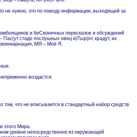
о не нужно, это по поводу информации, выходящей за
 зомбоящиков и беСконечных пересказов и обсуждений
 Пас(ут стадо послушных овец и)Тыр(ят, крадут, их
 реинкарнация, МЯ – Моё Я.
чше.
 непременно воздастся.
 о том, что не вписывается в стандартный набор средств
ти этого Мира.
льном уровне непосредственно из окружающей