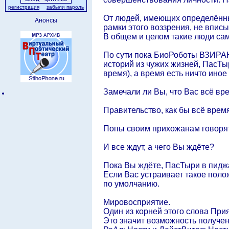
регистрация
забыли пароль
От людей, имеющих определённы
Анонсы
рамки этого воззрения, не впис
В общем и целом такие люди са
По сути пока БиоРоботы ВЗИРАЮ
историй из чужих жизней, ПасТыр
время), а время есть ничто иное
Замечали ли Вы, что Вас всё в
Правительство, как бы всё врем
Попы своим прихожанам говорят:
И все ждут, а чего Вы ждёте?
Пока Вы ждёте, ПасТыри в пиджа
Если Вас устраивает такое полож
по умолчанию.
Мировосприятие.
Один из корней этого слова Прият
Это значит возможность получе