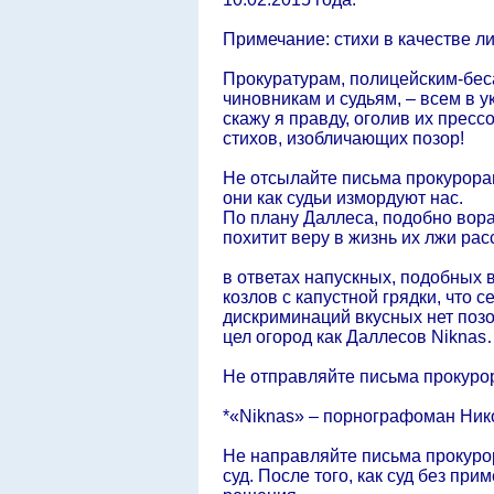
Примечание: стихи в качестве ли
Прокуратурам, полицейским-бес
чиновникам и судьям, – всем в у
скажу я правду, оголив их пресс
стихов, изобличающих позор!
Не отсылайте письма прокурора
они как судьи измордуют нас.
По плану Даллеса, подобно вор
похитит веру в жизнь их лжи рас
в ответах напускных, подобных 
козлов с капустной грядки, что с
дискриминаций вкусных нет позо
цел огород как Даллесов Niknas
Не отправляйте письма прокуро
*«Niknas» – порнографоман Ник
Не направляйте письма прокурор
суд. После того, как суд без п