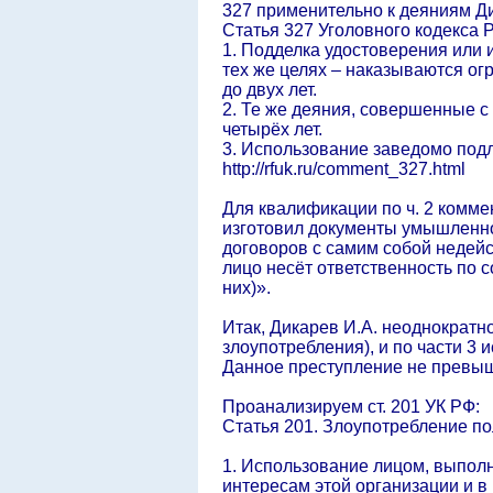
327 применительно к деяниям Ди
Статья 327 Уголовного кодекса
1. Подделка удостоверения или
тех же целях – наказываются ог
до двух лет.
2. Те же деяния, совершенные с
четырёх лет.
3. Использование заведомо под
http://rfuk.ru/comment_327.html
Для квалификации по ч. 2 комме
изготовил документы умышленно.
договоров с самим собой недейс
лицо несёт ответственность по с
них)».
Итак, Дикарев И.А. неоднократн
злоупотребления), и по части 3 
Данное преступление не превыша
Проанализируем ст. 201 УК РФ:
Статья 201. Злоупотребление п
1. Использование лицом, выпол
интересам этой организации и в