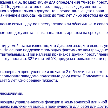
карева И.А. по максимуму для определения тяжести прест
 РФ: Подделка, изготовление… поддельных документов…
 иного официального документа, предоставляющего права… 
раничением свободы на срок до трёх лет, либо арестом на 
 целью скрыть другое преступление или облегчить его сов
ложного документа – наказывается… арестом на срок до ше
нтируемой статьи известно, что Дикарев знал, что исполь
 На основе подделок с помощью факсимиле нам гражданский
твительными. «При наличии признаков других преступлений
овокупности ст. 327 и статей УК, предусматривающих эти п
о совершал преступление и по части 2 (облегчил и в то ж
использовал заведомо подложные документы. Получается: 4 
ет 5 лет. Оно средней тяжести.
олномочиями.
няющим управленческие функции в коммерческой или иной 
 целях извлечения выгод и преимуществ для себя или други