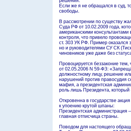
решения.
Если же я не обращался в суд, 
свободы.
В рассмотрении по существу жал
Суда РФ от 10.02.2009 года, ко
американскими консультантами в
контроля, что привело провокац
ст. 303 УК РФ. Пример оказался
но и руководителями СУ СК (Тиск
чиновников уже даже без статуса
Провоцируется беззаконие тем, 
от 02.05.2006 N 59-ФЗ: «Запрещ
должностному лицу, решение ил
нарушений против правосудия со
мафия, а президентская админис
роль лишь Президента, который 
Откровенна в государстве акция
к упоению крутой шпаны:
Президентская администрация –
главная отписчица страны.
Поводом для настоящего обраще