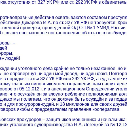
з-за отсутствия ст. 327 УК РФ или ст. 292 УК РФ в обвинит
противоправные действия охватываются составом преступле
йствиям Дикарева И.А. по ст. 327 УК РФ не требуется. Кро
дственной проверки, проведённой ОД ОП № 1 УМВД России 
4 г. вынесено законное постановление об отказе в возбужде
воры, –
идей
уроры,
е» людей!
ждении уголовного дела крайне не только незаконное, но и
 не опровергнут ни один мой довод, ни один факт. Повтор
в порядке статьи 327 УК РФ или 292 УК РФ, а суд сам не и
этому главным виновником невозвращения нам наших дене
оворе от 05.12.012 г. и в апелляционном Определении уголо
зано, что осуждён он за злоупотребление полномочиями до
днако мы полагаем, что он должен быть осуждён и за подде
но и для прокуроров-судей, и 18 миллионов для своих друз
оворов якобы с председателем правления кооператива.
овских прокуроров – защитников мошенника и начальника 
иях уголовного судопроизводства Н.А. Легецкой за № 12.12