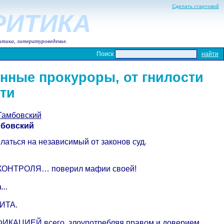
Сделать стартовой
КРИТИКА
итика, литературоведение.
Поиск
онные прокуроры, от гнилости
ти
амбовский
мбовский
аться на независимый от законов суд.
го КОНТРОЛЯ… поверил мафии своей!
..
ЩИТА.
ИКАЦИЕЙ всего, злоупотребляя правом и доверием