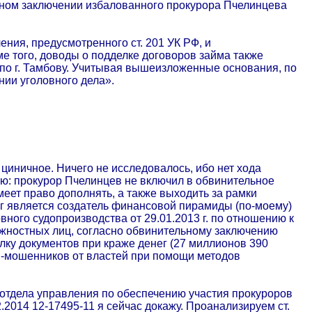
ельном заключении избалованного прокурора Пчелинцева
ния, предусмотренного ст. 201 УК РФ, и
ме того, доводы о подделке договоров займа также
по г. Тамбову. Учитывая вышеизложенные основания, по
нии уголовного дела».
 циничное. Ничего не исследовалось, ибо нет хода
яю: прокурор Пчелинцев не включил в обвинительное
меет право дополнять, а также выходить за рамки
г является создатель финансовой пирамиды (по-моему)
вного судопроизводства от 29.01.2013 г. по отношению к
лжностных лиц, согласно обвинительному заключению
лку документов при краже денег (27 миллионов 390
ей-мошенников от властей при помощи методов
отдела управления по обеспечению участия прокуроров
.2014 12-17495-11 я сейчас докажу. Проанализируем ст.