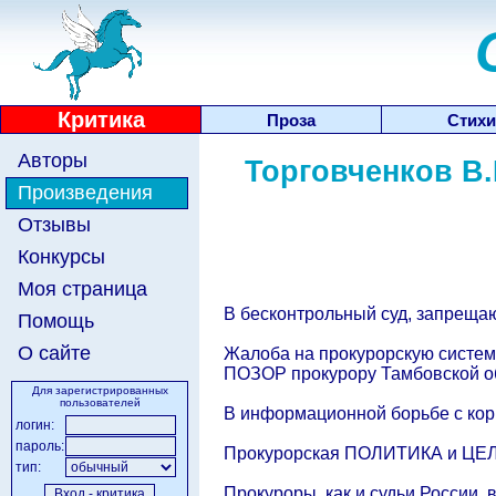
Критика
Проза
Стихи
Авторы
Торговченков В.
Произведения
Отзывы
Конкурсы
Моя страница
В бесконтрольный суд, запрещаю
Помощь
О сайте
Жалоба на прокурорскую систему
ПОЗОР прокурору Тамбовской об
Для зарегистрированных
пользователей
В информационной борьбе с к
логин:
пароль:
Прокурорская ПОЛИТИКА и ЦЕЛЬ
тип:
Прокуроры, как и судьи Росси