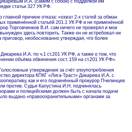
Дикаревым И.А. (самим с собой) с подделкой им
ядке статьи 327 УК РФ.
главной причине отказа: «охват 2-х статей за обман
ных применённой статьёй 201.1 УК РФ и не применённой
урор Торговченков В.И. сам ничего не проверял и мои
 вынужден здесь повторить. Также он не истребовал ни
на приговор, необоснованно утверждая, что более
арева И.А. по ч.1 ст.201 УК РФ, а также о том, что
нении объёма обвинения сост. 159 на ст.201 УК РФ».
 Голословные утверждения за счёт злоупотребления
тво директора КПКГ «Лига-Траст» Дикарева И.А. с
ооперативу, как и его подчинённый прокурор Пчелинцев
ли против. Судья Капустина И.Н. подчинялась
курорами и полицейскими должен быть с начала подачи
было выдано «правоохранительными» органами за