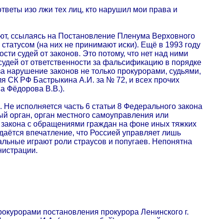
тветы изо лжи тех лиц, кто нарушил мои права и
ают, ссылаясь на Постановление Пленума Верховного
статусом (на них не принимают иски). Ещё в 1993 году
и судей от законов. Это потому, что нет над ними
судей от ответственности за фальсификацию в порядке
за нарушение законов не только прокурорами, судьями,
ля СК РФ Бастрыкина А.И. за № 72, и всех прочих
а Фёдорова В.В.).
 Не исполняется часть 6 статьи 8 Федерального закона
ый орган, орган местного самоуправления или
 закона с обращениями граждан на фоне иных тяжких
даётся впечатление, что Россией управляет лишь
альные играют роли страусов и попугаев. Непонятна
нистрации.
курорами постановления прокурора Ленинского г.