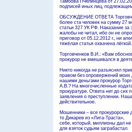
Тамбова Пчелинцева от 27.02.201
подписей иных лиц, подлежащему
ОБСУЖДЕНИЕ ОТВЕТА Торговченков
более ста человек на сумму 27 
статьи 327 УК РФ. Наказание за 
жалобы не читал, ибо он не опр
приговор от 05.12.2012 г., ни а
тяжёлая статья охвачена лёгкой.
Торговченков В.И.: «Вам обосно
прокурор не вмешивался в деяте
Никто никогда не разъяснял при
правом без опровержений моих 
нашими деньгами прокурор Торго
А.В.? На многочисленные ходата
прокуратуре. Ответа нет до сих
заявления о преступлении. Наш
действительное.
Мошенники – все прокурорские д
то Дикарев из «Лига-Траста»,
себе, который, миллионы дал не 
для взяток судьям заграбастал.