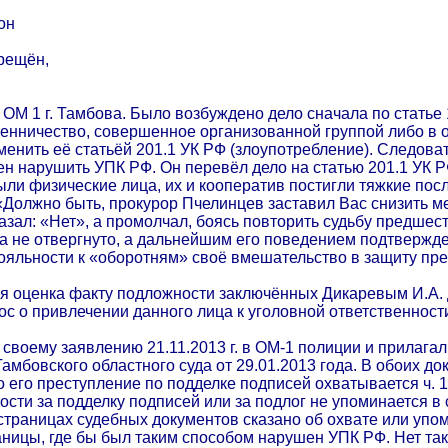
он
рещён,
ОМ 1 г. Тамбова. Было возбуждено дело сначала по статье
мошенничество, совершенное организованной группой либо в
енить её статьёй 201.1 УК РФ (злоупотребление). Следоват
н нарушить УПК РФ. Он перевёл дело на статью 201.1 УК Р
и физические лица, их и кооператив постигли тяжкие послед
«Должно быть, прокурор Пчелинцев заставил Вас снизить ме
азал: «Нет», а промолчал, боясь повторить судьбу предше
 не отвергнуто, а дальнейшим его поведением подтвержден
ояльности к «оборотням» своё вмешательство в защиту пре
ая оценка факту подложности заключённых Дикаревым И.А. 
ос о привлечении данного лица к уголовной ответственности
 своему заявлению 21.11.2013 г. в ОМ-1 полиции и прилага
амбовского областного суда от 29.01.2013 года. В обоих до
о его преступление по подделке подписей охватывается ч. 1 с
ности за подделку подписей или за подлог не упоминается 
 страницах судебных документов сказано об охвате или упоми
аницы, где бы был таким способом нарушен УПК РФ. Нет так