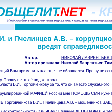
ОБЩЕЛИТ
.NET
- 
Международная русскоязычная литературная сеть: поэзия, проза, литературная кр
И. и Пчелинцев А.В. – коррупци
вредят справедливос
Автор:
НИКОЛАЙ ЛАВРЕНТЬЕВ Т
Автор оригинала:
Николай Лаврентьев Та
щий Вам применить власть, я не обращался. Прошу не ссыл
. Прошу взять её под контроль.
ласти В.И. Торговченкову за то, что он вместо служебно
оррумпированной МАФИЕЙ России мне ПОМОЩЬ СМИ нужна.
 Торговченкова В.И., Пчелинцева А.В. – мошенников ЗА
и, в бесконтрольности ДОБЫВАЮТ личные ДЕНЬГИ ФАЛЬСИФ