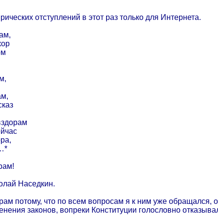
рических отступлений в этот раз только для Интернета.
ам,
кор
ом
м,
ам,
сказ
вздорам
ейчас
ра,
…*
рам!
олай Наседкин.
ам потому, что по всем вопросам я к ним уже обращался, 
рименения законов, вопреки Конституции голословно отказыв