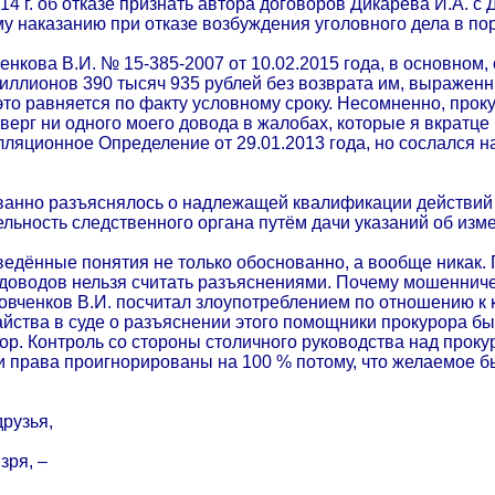
4 г. об отказе признать автора договоров Дикарева И.А. с 
 наказанию при отказе возбуждения уголовного дела в пор
а В.И. № 15-385-2007 от 10.02.2015 года, в основном, о 
миллионов 390 тысяч 935 рублей без возврата им, выражен
это равняется по факту условному сроку. Несомненно, прок
оверг ни одного моего довода в жалобах, которые я вкратце
пелляционное Определение от 29.01.2013 года, но сослался 
ванно разъяснялось о надлежащей квалификации действий Дик
льность следственного органа путём дачи указаний об изме
ведённые понятия не только обоснованно, а вообще никак.
доводов нельзя считать разъяснениями. Почему мошенничес
вченков В.И. посчитал злоупотреблением по отношению к к
йства в суде о разъяснении этого помощники прокурора бы
 пор. Контроль со стороны столичного руководства над про
и права проигнорированы на 100 % потому, что желаемое 
рузья,
зря, –