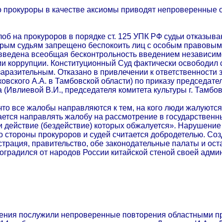
то прокуроры в качестве аксиомы приводят непроверенные о
об на прокуроров в порядке ст. 125 УПК РФ судьи отказыв
торым судьям запрещено беспокоить лиц с особым правовым 
ведена всеобщая бесконтрольность введением независимост
ии коррупции. Конституционный Суд фактически освободил 
 заразительным. Отказано в привлечении к ответственности 
овского А.А. в Тамбовской области) по приказу председате
 (Ивлиевой В.И., председателя комитета культуры г. Тамбов
что все жалобы направляются к тем, на кого люди жалуются.
ается направлять жалобу на рассмотрение в государственн
и действие (бездействие) которых обжалуется». Нарушение
 стороны прокуроров и судей считается добродетелью. Соз
трация, правительство, обе законодательные палаты и ост
оградился от народов России китайской стеной своей адми
ния послужили непроверенные повторения областными про