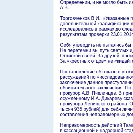
Определении, и не могло быть и
А.В.
Торговченков В.И.: «Указанные 
дополнительной квалификации де
исследовались в рамках до сле
результатам проверки 23.01.201
Себя утвердить не пытались бы 
Не перетемни вы путь светлых 
Отпиской своей. За друзей, прок
За «крёстных отцов» не «кидайт
Постановление об отказе в возбу
рассуждений по «исследованию»,
заключение данное преступление 
обвинительного заключения. По
прокурор А.В. Пчелинцев. В приг
осуждённому И.А. Дикареву ска
прокурора Ленинского района. О
тысяч 935 рублей) для себя лич
составления неправомерных дог
Неправомерность действий Тамб
в кассационной и надзорной стад