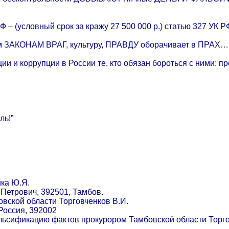
Ф – (условный срок за кражу 27 500 000 р.) статью 327 УК 
ем ЗАКОНАМ ВРАГ, культуру, ПРАВДУ оборачивает в ПРАХ…
и и коррупции в России те, кто обязан бороться с ними: п
ль!”
ка Ю.Я.
Петрович, 392501, Тамбов.
вской области Торговченков В.И.
 Россия, 392002
льсификацию фактов прокурором Тамбовской области Торго