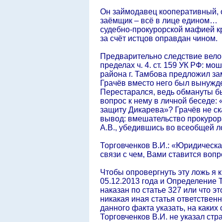
Он займодавец кооперативный, 
заёмщик – всё в лице едином…
судебно-прокурорской мафией к
за счёт истцов оправдан чином.
Предварительно следствие вело 
пределах ч. 4. ст. 159 УК РФ: 
района г. Тамбова предложил зам
Грачёв вместо него был вынужде
Перестарался, ведь обмануты был
вопрос к нему в личной беседе: 
защиту Дикарева»? Грачёв не ск
вывод: вмешательство прокурора
А.В., убедившись во всеобщей л
Торговченков В.И.: «Юридическ
связи с чем, Вами ставится вопр
Чтобы опровергнуть эту ложь я к
05.12.2013 года и Определение Т
наказан по статье 327 или что эт
никакая иная статья ответствен
данного факта указать, на каких
Торговченков В.И. не указал стр