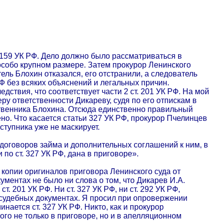
 159 УК РФ. Дело должно было рассматриваться в
 особо крупном размере. Затем прокурор Ленинского
ель Блохин отказался, его отстранили, а следователь
Ф без всяких объяснений и легальных причин.
ствия, что соответствует части 2 ст. 201 УК РФ. На мой
ру ответственности Дикареву, судя по его отпискам в
ственника Блохина. Отсюда единственно правильный
о. Что касается статьи 327 УК РФ, прокурор Пчелинцев
ступника уже не маскирует.
договоров займа и дополнительных соглашений к ним, в
 по ст. 327 УК РФ, дана в приговоре».
л копии оригиналов приговора Ленинского суда от
кументах не было ни слова о том, что Дикарев И.А.
т. 201 УК РФ. Ни ст. 327 УК РФ, ни ст. 292 УК РФ,
в судебных документах. Я просил при опровержении
нается ст. 327 УК РФ. Никто, как и прокурор
ого не только в приговоре, но и в апелляционном