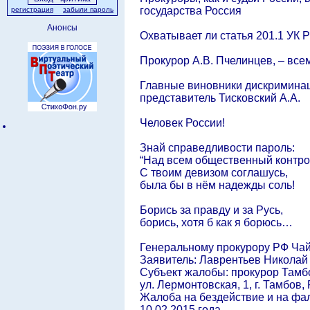
государства Россия
регистрация
забыли пароль
Анонсы
Охватывает ли статья 201.1 УК Р
Прокурор А.В. Пчелинцев, – вс
Главные виновники дискриминаци
представитель Тисковский А.А.
Человек России!
Знай справедливости пароль:
“Над всем общественный контро
С твоим девизом соглашусь,
была бы в нём надежды соль!
Борись за правду и за Русь,
борись, хотя б как я борюсь…
Генеральному прокурору РФ Чай
Заявитель: Лаврентьев Николай 
Субъект жалобы: прокурор Тамбо
ул. Лермонтовская, 1, г. Тамбов,
Жалоба на бездействие и на фа
10.02.2015 года.