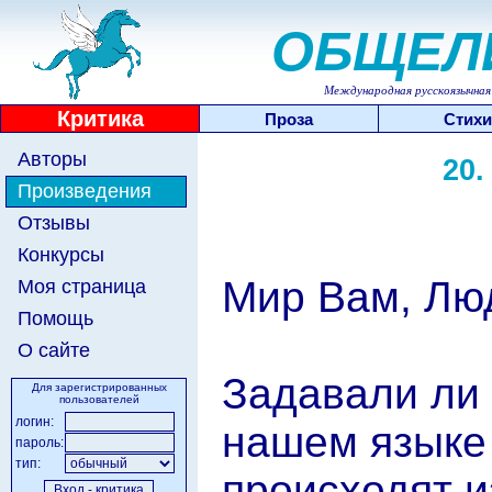
ОБЩЕЛ
Международная русскоязычная 
Критика
Проза
Стихи
Авторы
20.
Произведения
Отзывы
Конкурсы
Мир Вам, Лю
Моя страница
Помощь
О сайте
Задавали ли 
Для зарегистрированных
пользователей
логин:
нашем языке 
пароль:
тип:
происходят и