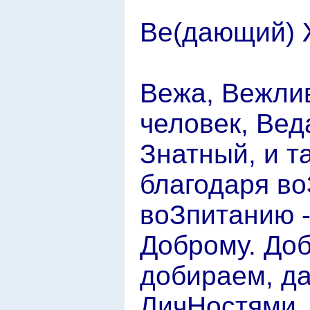
Ве(дающий) Ж
Вежа, Вежлив
человек, Вед
Знатный, и т
благодаря в
воЗпитанию -
Доброму. Доб
добираем, д
ЛичНостями,