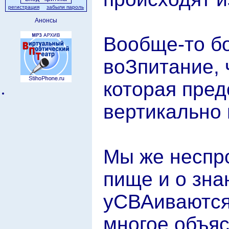
регистрация
забыли пароль
Анонсы
Вообще-то б
воЗпитание, 
которая пред
вертикально 
Мы же неспро
пище и о зна
уСВАиваются.
многое объяс