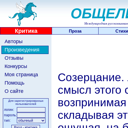
ОБЩЕЛ
Международная русскоязычная 
Критика
Проза
Стихи
Авторы
Произведения
Отзывы
Конкурсы
Созерцание.
Моя страница
Помощь
смысл этого 
О сайте
возпринимая 
Для зарегистрированных
пользователей
логин:
складывая эт
пароль:
тип:
ощущая, на 