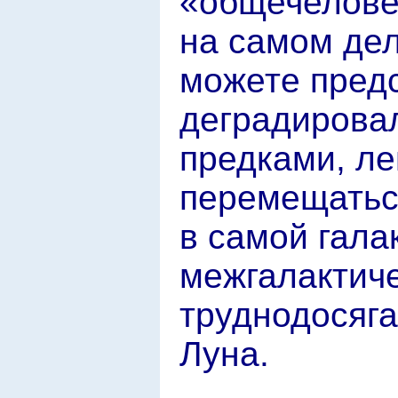
«общечелове
на самом дел
можете предс
деградирова
предками, л
перемещаться
в самой гала
межгалактиче
труднодосяга
Луна.