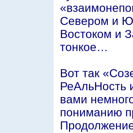
«взаимонепо
Севером и Ю
Востоком и З
тонкое…
Вот так «Со
РеАльНость 
вами немного
пониманию п
Продолжени