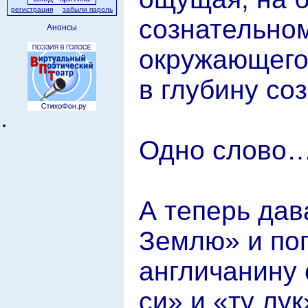
регистрация
забыли пароль
сознательно
Анонсы
окружающего 
в глубину с
Одно слово… 
А теперь дав
Землю» и по
англичанину 
си» и «ту лук