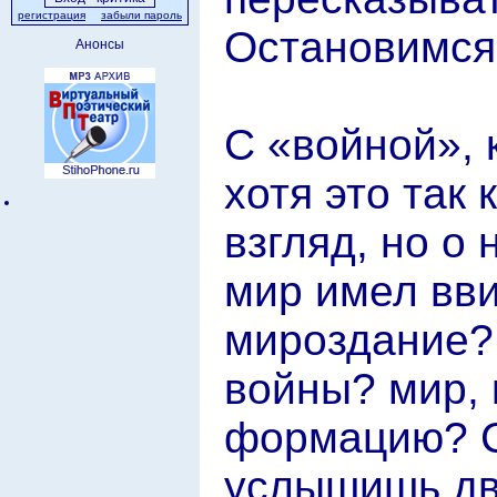
регистрация
забыли пароль
Остановимся
Анонсы
С «войной», 
хотя это так
взгляд, но о
мир имел вви
мироздание? 
войны? мир,
формацию? С
услышишь дв