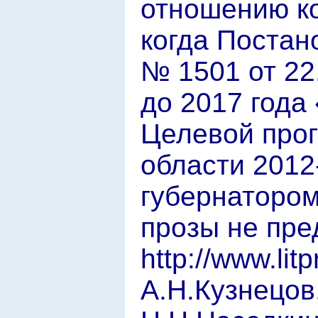
отношению ко
когда Постан
№ 1501 от 22.
до 2017 года
Целевой про
области 2012
губернаторо
прозы не пре
http://www.lit
А.Н.Кузнецов