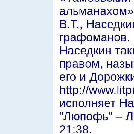
альманахом»,
В.Т., Наседк
графоманов. 
Наседкин так
правом, назы
его и Дорожки
http://www.li
исполняет На
"Люпофь" – Л
21:38.