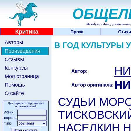
ОБЩЕЛ
Международная русскоязычная 
Критика
Проза
Стихи
Авторы
В ГОД КУЛЬТУРЫ 
Произведения
Отзывы
НИ
Конкурсы
Автор:
Моя страница
НИ
Помощь
Автор оригинала:
О сайте
СУДЬИ МОРОЗ
Для зарегистрированных
пользователей
ТИСКОВСКИЙ 
логин:
пароль:
НАСЕДКИН Н.
тип: