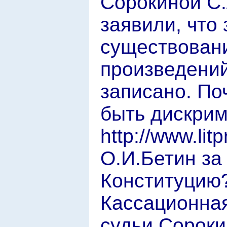
Сорокиной С.
заявили, что
существовани
произведений
записано. По
быть дискри
http://www.lit
О.И.Бетин за
Конституцию?
Кассационна
судьи Сороки