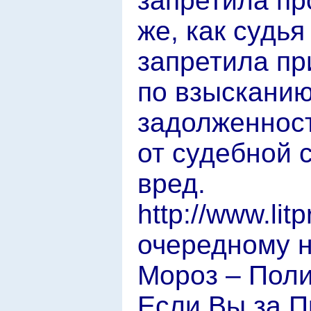
запретила пр
же, как судья
запретила пр
по взысканию
задолженност
от судебной 
вред.
http://www.lit
очередному 
Мороз – Поли
Если Вы за П