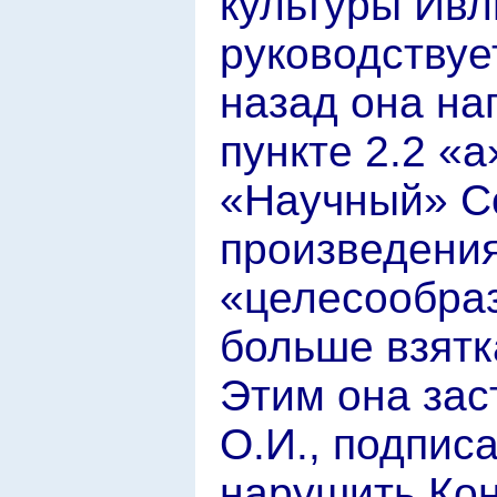
культуры Ивл
руководствуе
назад она на
пункте 2.2 «а
«Научный» С
произведения
«целесообразн
больше взятка
Этим она зас
О.И., подпис
нарушить Ко