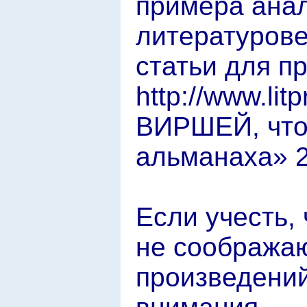
примера анал
литературове
статьи для п
http://www.li
ВИРШЕЙ, что 
альманаха» 23
Если учесть,
не соображаю
произведений