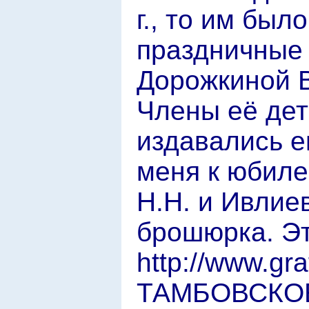
г., то им был
праздничные 
Дорожкиной В.
Члены её дет
издавались е
меня к юбиле
Н.Н. и Ивлие
брошюрка. Эт
http://www.g
ТАМБОВСКОЕ