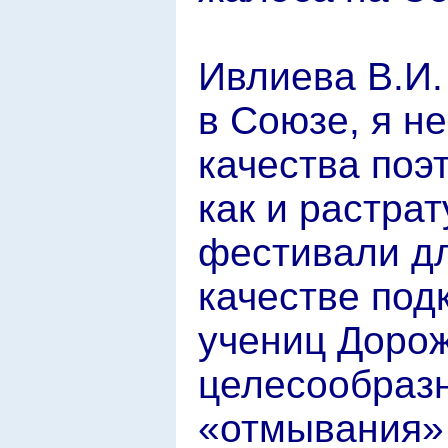
Ивлиева В.И.
в Союзе, я н
качества поэ
как и растра
фестивали дл
качестве под
учениц Дорож
целесообразн
«отмывания» 