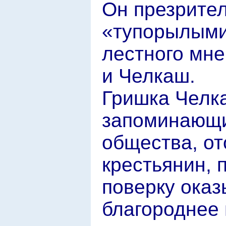
Он презрител
«тупорылыми
лестного мне
и Челкаш.
Гришка Челк
запоминающий
общества, о
крестьянин, 
поверку оказ
благороднее 