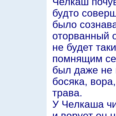
Челкаш почув
будто соверш
было сознават
оторванный о
не будет так
помнящим себ
был даже не 
босяка, вора
трава.
У Челкаша чи
и ворует он 