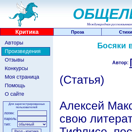
ОБЩЕЛ
Международная русскоязычная 
Критика
Проза
Стихи
Авторы
Босяки в
Произведения
Отзывы
Автор:
Конкурсы
(Статья)
Моя страница
Помощь
О сайте
Алексей Мак
Для зарегистрированных
пользователей
логин:
свою литерат
пароль:
тип:
Тифлисе, по