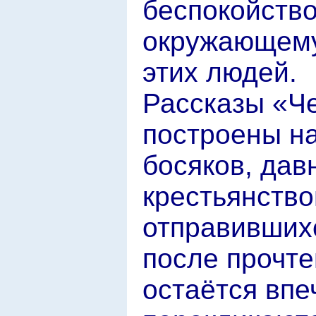
беспокойство
окружающему
этих людей.
Рассказы «Ч
построены н
босяков, дав
крестьянство
отправившихс
после прочте
остаётся впе