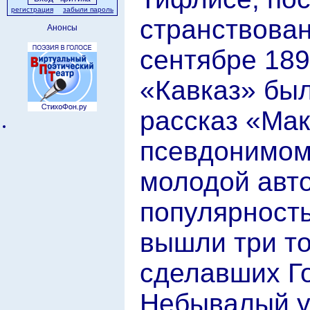
регистрация
забыли пароль
странствован
Анонсы
сентябре 189
«Кавказ» был
рассказ «Ма
псевдонимом 
молодой авт
популярность
вышли три то
сделавших Г
Небывалый у