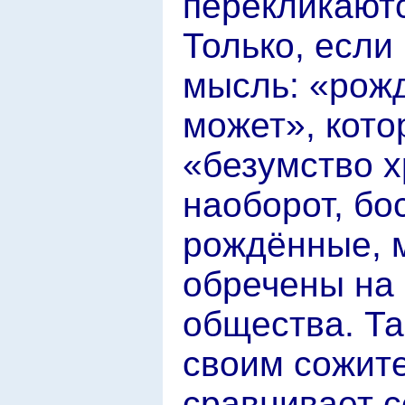
перекликаютс
Только, если
мысль: «рожд
может», кото
«безумство х
наоборот, бо
рождённые, м
обречены на 
общества. Та
своим сожит
сравнивает с