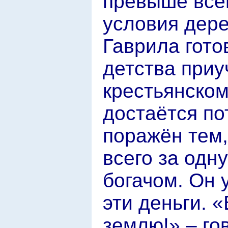
превыше все
условия дере
Гаврила гото
детства приу
крестьянском
достаётся по
поражён тем,
всего за одн
богачом. Он 
эти деньги. «
землю!» – го