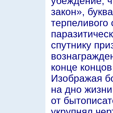
убеждение, ч
закон», букв
терпеливого 
паразитическ
спутнику при
вознагражден
конце концов
Изображая б
на дно жизни
от бытописат
укрупнял чер