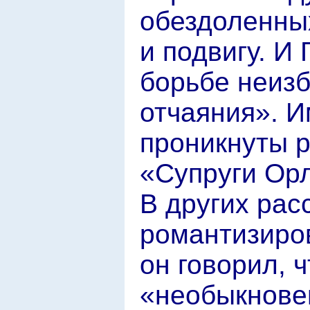
обездоленных
и подвигу. И 
борьбе неиз
отчаяния». 
проникнуты 
«Супруги Ор
В других рас
романтизиро
он говорил, 
«необыкнове