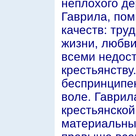
неплохого де
Гаврила, по
качеств: тру
жизни, любви
всеми недос
крестьянству
беспринципен
воле. Гаврил
крестьянской
материальный