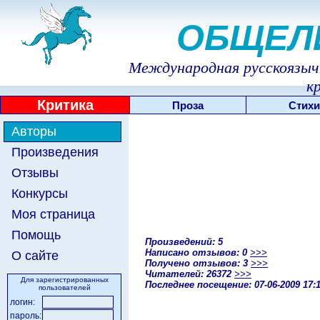
ОБЩЕЛ
Международная русскоязычн
к
Критика
Проза
Стихи
Авторы
Произведения
Отзывы
Конкурсы
Моя страница
Помощь
Произведений: 5
Написано отзывов: 0
>>>
О сайте
Получено отзывов: 3
>>>
Читателей: 26372
>>>
Для зарегистрированных
Последнее посещение: 07-06-2009 17:
пользователей
логин:
пароль: