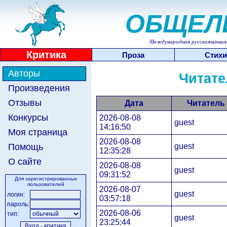
ОБЩЕЛ
Международная русскоязычная 
Критика
Проза
Стихи
Авторы
Читате
Произведения
Отзывы
Дата
Читатель
Конкурсы
2026-08-08
guest
14:16:50
Моя страница
2026-08-08
guest
Помощь
12:35:28
О сайте
2026-08-08
guest
09:31:52
Для зарегистрированных
пользователей
2026-08-07
guest
логин:
03:57:18
пароль:
2026-08-06
тип:
guest
23:25:44