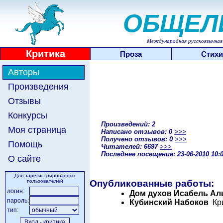
ОБЩЕЛ
Международная русскоязычная 
Критика
Проза
Стихи
Авторы
Произведения
Отзывы
Конкурсы
Произведений: 2
Моя страница
Написано отзывов: 0
>>>
Получено отзывов: 0
>>>
Помощь
Читателей: 6697
>>>
Последнее посещение: 23-06-2010 10:
О сайте
Для зарегистрированных
пользователей
Опубликованные работы:
логин:
Дом духов Исабель Ал
пароль:
Кубинский Набоков
Кри
тип: