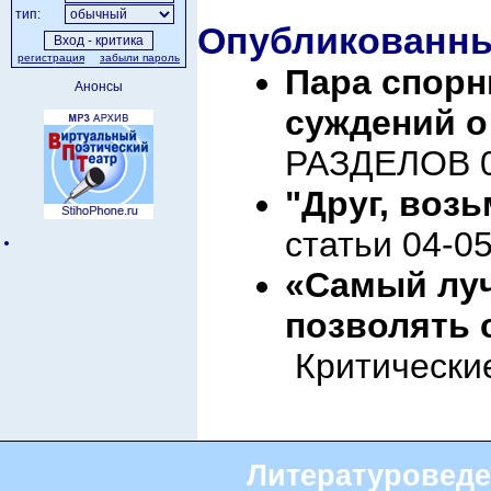
тип:
Опубликованны
регистрация
забыли пароль
Пара спорн
Анонсы
суждений о
РАЗДЕЛОВ 0
"Друг, воз
статьи 04-0
«Самый луч
позволять с
Критические
Литературоведе