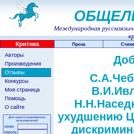
ОБЩЕЛ
Международная русскоязычн
к
Критика
Проза
Стихи
Авторы
Доб
Произведения
Отзывы
С.А.Чеб
Конкурсы
В.И.Ив
Моя страница
Помощь
Н.Н.Насед
О сайте
ухудшению Ц
Для зарегистрированных
пользователей
дискримин
логин:
пароль: