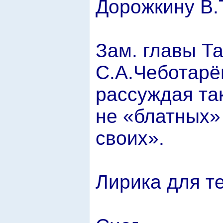
Дорожкину В.
Зам. главы Т
С.А.Чеботарё
рассуждая та
не «блатных»
своих».
Лирика для те