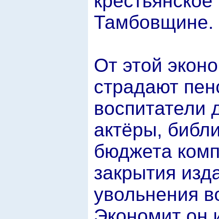
крестьянское
Тамбовщине.
От этой экон
страдают пен
воспитатели 
актёры, библ
бюджета комп
закрытия изд
увольнения во
Экономит он и