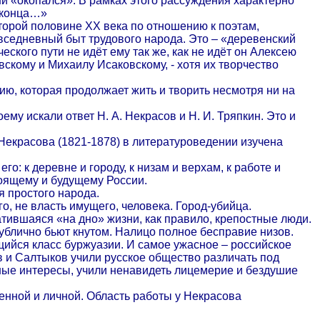
н ни «окопался». В рамках этого рассуждения характерно
о конца…»
торой половине ХХ века по отношению к поэтам,
вседневный быт трудового народа. Это – «деревенский
ского пути не идёт ему так же, как не идёт он Алексею
скому и Михаилу Исаковскому, - хотя их творчество
ю, которая продолжает жить и творить несмотря ни на
му искали ответ Н. А. Некрасов и Н. И. Тряпкин. Это и
Некрасова (1821-1878) в литературоведении изучена
о: к деревне и городу, к низам и верхам, к работе и
стоящему и будущему России.
я простого народа.
о, не власть имущего, человека. Город-убийца.
атившаяся «на дно» жизни, как правило, крепостные люди.
ублично бьют кнутом. Налицо полное бесправие низов.
щийся класс буржуазии. И самое ужасное – российское
 и Салтыков учили русское общество различать под
ые интересы, учили ненавидеть лицемерие и бездушие
енной и личной. Область работы у Некрасова