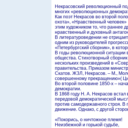
Некрасовский революционный подв
многих «революционных демократ
Как поэт Некрасов во второй пол
охота», «Нравственный человек» 
этим художником то, что раннее 
нравственный и духовный антаго
В литературоведении не отрицаетс
одним из руководителей прогресс
«Петербургский сборник», в кото
В годы революционной ситуации в
общества. Стихотворный сборник 
нескольких произведений в «Совр
правительства. Приказом министр
Скатов. ЖЗЛ, Некрасов. – М., Мол
совершенному прекращению»( Цита
Во второй половине 1850-х – нач
демократии.
В 1868 году Н. А. Некрасов вста
передовой демократической мысли
против самодержавного строя. В 
движение. Однако, с другой стор
«Покорись, о ничтожное племя!
Неизбежной и горькой судьбе,