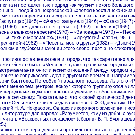
япкина и поставленные подряд как «куски» некого большого
меньше – подобная некрасовской «эпопея крестьянской жизн
ами стихотворения так и «просятся» в заглавия частей и с
Распутица»(1945) – «Август зашумел»(1946) – «Сказ»(1947) 
(1960) – «В долинах пестрели…»(1962) – «Песня»(1965) – «С
снь о великом нересте»(1970) – «Заповедь»(1970) – «Песн
 – «Стихи о Марсианах»(1981) – «Иркутский базар»(1981) –
религией»(1982) – «Песенка моего друга»(1982) – «Дым»(1984
лном и глубоком значении этого слова; поэт, а не стихотвор
ь противопоставления села и города, что так характерно дл
о житейского быта: «Меня всё пугают грани меж городом и с
 встречаем антагонистических отношений между городом и 
серьёзно соприкасаясь друг с другом во времени. Например
ерии был город Петербург) парадного подъезда. Из этого «
ет именно тем центром, вокруг которого группируются ми
 и передовые люди того времени уделяли особое внимание 
е, а сельскому. Показательно, что в своей критической де
это «Сельское чтение», издававшееся В. Ф. Одоевским. Не 
ений Н. А. Некрасова. Однако из короткого замечания писа
 литературе для народа: «Разумеется, кому из добрых русс
т читать «Воскресных посиделок» (сборник В. П. Бурнашёва. 
5.)
ряпкина тоже нераздельно и органически связано с деревней