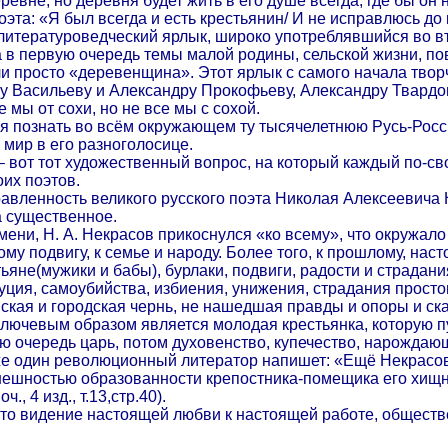
еревне, но деревня будет жить в его душе всегда, где бы о
оэта: «Я был всегда и есть крестьянин/ И не исправлюсь д
 литературоведческий ярлык, широко употреблявшийся во в
 в первую очередь темы малой родины, сельской жизни, по
и просто «деревенщина». Этот ярлык с самого начала творче
у Васильеву и Александру Прокофьеву, Александру Твардов
 мы от сохи, но не все мы с сохой.
я познать во всём окружающем ту тысячелетнюю Русь-Росси
ь мир в его разноголосице.
 вот тот художественный вопрос, на который каждый по-свое
их поэтов.
авленность великого русского поэта Николая Алексеевича 
а существенное.
ни, Н. А. Некрасов прикоснулся «ко всему», что окружало ег
му подвигу, к семье и народу. Более того, к прошлому, на
ьяне(мужики и бабы), бурлаки, подвиги, радости и страдани
уция, самоубийства, избиения, унижения, страдания простог
нская и городская чернь, не нашедшая правды и опоры и ск
лючевым образом является молодая крестьянка, которую п
ую очередь царь, потом духовенство, купечество, нарождаю
же один революционный литератор напишет: «Ещё Некрасов
ешностью образованности крепостника-помещика его хищн
, 4 изд., т.13,стр.40).
то видение настоящей любви к настоящей работе, обществ