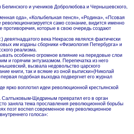
ля Белинского и учеников Добролюбова и Чернышевского,
еменная ода», «Колыбельная пенся», «Родина», «Псовая
е революционизируется само сознание, видится именно
ые противоречия, которые в свою очередь создают
гг.) девятнадцатого века Некрасов являлся фактически
ковых им изданы сборники «Физиология Петербурга» и
сского реализма.
азывать особенно огромное влияние на передовые слои
ним и горячим энтузиазмом. Перепечатка из него
рнышевский, вызвала недовольство царского
ие книги, так и всякие из оной выписки»(Николай
о «первая подобная выходка подвергнет его журнал
где ярко воплотил идеи революционной крестьянской
 Е. Салтыковым-Щедриным превратил его в орган
 место заняла тема прославления революционной борьбы
ниях поэт воспел современное ему революционное
внутреннего голоса»: