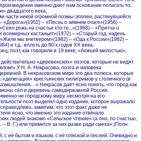
 произведения именно дают нам основание полагать то,
и» двадцатого века.
ами части некой огромной поэмы-эпопеи, растянувшейся
– «Дорога»(1952) – «Песнь о зимнем очаге»(1956) –
еял рожь на счастье кто-то...»(1968) – «Притча о
я всемирных кастаньет»(1972) – «Старый год, надень
 «Жили мы вчетвером»(1982) – «Ода к России»(1982) –
) и т.д., вплоть до 90-х годов ХХ века.
ец; поэт, как говорили в 19 веке, «божьей милостью»,
я действительно «деревенских» поэтов, которые не видят
елом!» У Н. А. Некрасова, поэта и человека
деревней. В некрасовском мире это два полюса, которые
: «делегация» крестьянских пилигримов у столичного (в
Размышления…» Некрасов даёт ясно понять, что город как
ллионы сёл и деревень самодержавной России.
именно не городскому миру, несмотря на его
ятельности поэт выделял одно издание, которое выражало
справедливо, заметим, что этот факт даже не
теля ясно, что именно это издание отвечало
ких людей знакомо «Сельское чтение» (а оно, по счастью,
– В. Г.) или примется за них разве ради смеха».(Полн.
, с её бытом и языком, с её пляской и песней. Очевидно и