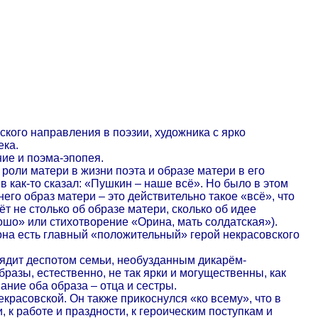
вского направления в поэзии, художника с ярко
ека.
ние и поэма-эпопея.
роли матери в жизни поэта и образе матери в его
ьев как-то сказал: «Пушкин – наше всё». Но было в этом
его образ матери – это действительно такое «всё», что
т не столько об образе матери, сколько об идее
ошо» или стихотворение «Орина, мать солдатская»).
она есть главный «положительный» герой некрасовского
лядит деспотом семьи, необузданным дикарём-
бразы, естественно, не так ярки и могущественны, как
ание оба образа – отца и сестры.
расовской. Он также прикоснулся «ко всему», что в
, к работе и праздности, к героическим поступкам и