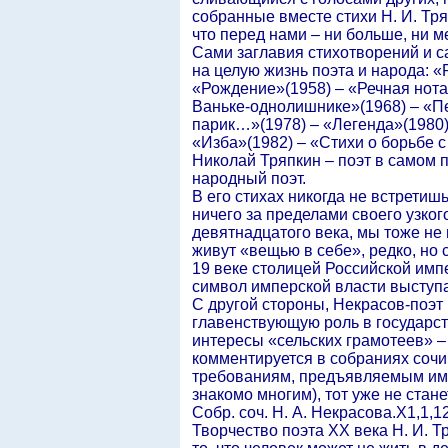
собранные вместе стихи Н. И. Тр
что перед нами – ни больше, ни 
Сами заглавия стихотворений и с
на целую жизнь поэта и народа: «
«Рождение»(1958) – «Речная нота»
Ваньке-однолишнике»(1968) – «Пе
парик…»(1978) – «Легенда»(1980)
«Изба»(1982) – «Стихи о борьбе с 
Николай Тряпкин – поэт в самом по
народный поэт.
В его стихах никогда не встретиш
ничего за пределами своего узког
девятнадцатого века, мы тоже не
живут «вещью в себе», редко, но 
19 веке столицей Российской имп
символ имперской власти выступа
С другой стороны, Некрасов-поэт
главенствующую роль в государств
интересы «сельских грамотеев» – 
комментируется в собраниях сочин
требованиям, предъявляемым им к
знакомо многим), тот уже не стане
Собр. соч. Н. А. Некрасова.Х1,1,12
Творчество поэта ХХ века Н. И. Т