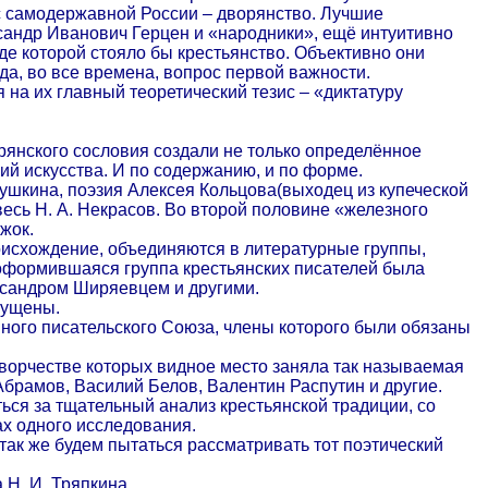
сс самодержавной России – дворянство. Лучшие
сандр Иванович Герцен и «народники», ещё интуитивно
е которой стояло бы крестьянство. Объективно они
гда, во все времена, вопрос первой важности.
 на их главный теоретический тезис – «диктатуру
рянского сословия создали не только определённое
ий искусства. И по содержанию, и по форме.
ушкина, поэзия Алексея Кольцова(выходец из купеческой
 весь Н. А. Некрасов. Во второй половине «железного
жок.
роисхождение, объединяются в литературные группы,
е оформившаяся группа крестьянских писателей была
ксандром Ширяевцем и другими.
пущены.
ного писательского Союза, члены которого были обязаны
 творчестве которых видное место заняла так называемая
Абрамов, Василий Белов, Валентин Распутин и другие.
ться за тщательный анализ крестьянской традиции, со
ах одного исследования.
ы так же будем пытаться рассматривать тот поэтический
 Н. И. Тряпкина.