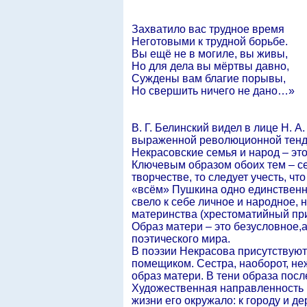
Захватило вас трудное время
Неготовыми к трудной борьбе.
Вы ещё не в могиле, вы живы,
Но для дела вы мёртвы давно,
Суждены вам благие порывы,
Но свершить ничего не дано…»
В. Г. Белинский видел в лице Н. 
выраженной революционной тенден
Некрасовские семья и народ – это
Ключевым образом обоих тем – сем
творчестве, то следует учесть, чт
«всём» Пушкина одно единственное
свело к себе личное и народное, 
материнства (хрестоматийный при
Образ матери – это безусловное,
поэтического мира.
В поэзии Некрасова присутствуют
помещиком. Сестра, наоборот, неж
образ матери. В тени образа посл
Художественная направленность Н
жизни его окружало: к городу и д