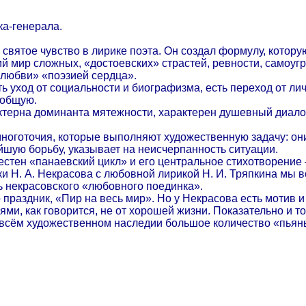
ка-генерала.
святое чувство в лирике поэта. Он создал формулу, котору
й мир сложных, «достоевских» страстей, ревности, самоугр
 любви» «поэзией сердца».
 уход от социальности и биографизма, есть переход от лич
 общую.
актерна доминанта мятежности, характерен душевный диало
ноготочия, которые выполняют художественную задачу: он
йшую борьбу, указывает на неисчерпанность ситуации.
стен «панаевский цикл» и его центральное стихотворение 
 Н. А. Некрасова с любовной лирикой Н. И. Тряпкина мы в
 некрасовского «любовного поединка».
праздник, «Пир на весь мир». Но у Некрасова есть мотив и
и, как говорится, не от хорошей жизни. Показательно и то,
о всём художественном наследии большое количество «пьяны