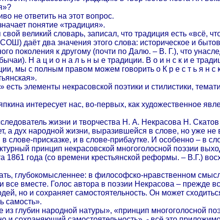
я»?
во не ответить на этот вопрос.
значает понятие «традиция».
 свой великий словарь, записал, что традиция есть «всё, ч
ОШ) даёт два значения этого слова: историческое и быто
ого поколения к другому (почти по Далю. – В. Г.), что уна
чаи). Н а ц и о н а л ь н ы е традиции. В о и н с к и е тради
ии, мы с полным правом можем говорить о К р е с т ь я н с 
тьянская».
о» есть элементы некрасовской поэтики и стилистики, тем
ряпкина интересует нас, во-первых, как художественное явл
ледователь жизни и творчества Н. А. Некрасова Н. Скатов
жет, а дух народной жизни, выразившейся в слове, но уже не
 в слове-присказке, и в слове-прибаутке. И особенно – в сл
руктурный принцип некрасовской многоголосной поэзии вых
а 1861 года (со времени крестьянской реформы. – В.Г.) во
азать, глубокомысленнее: в философско-нравственном смы
и все вместе. Голос автора в поэзии Некрасова – прежде все
юдей, но и сохраняет самостоятельность. Он может сходиться
ь самость».
е из глубин народной натуры», «принцип многоголосной по
о и сохраняющий самостоятельность», - всё это приложимо 