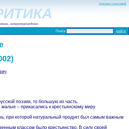
Сделать стартовой
КРИТИКА
итика, литературоведение.
Поиск
е
002)
вич
сской поэзии, то большую их часть.
 малые – прикасались к крестьянскому миру
знь, при которой натуральный продукт был самым важным
венным классом было крестьянство. В силу своей