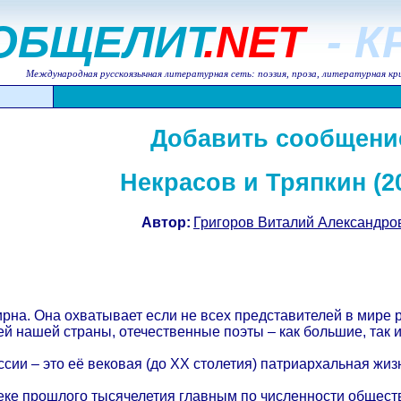
ОБЩЕЛИТ
.NET
- 
Международная русскоязычная литературная сеть: поэзия, проза, литературная кр
Добавить сообщени
Некрасов и Тряпкин (2
Автор:
Григоров Виталий Александро
на. Она охватывает если не всех представителей в мире ру
й нашей страны, отечественные поэты – как большие, так и
ии – это её вековая (до ХХ столетия) патриархальная жи
 веке прошлого тысячелетия главным по численности общест