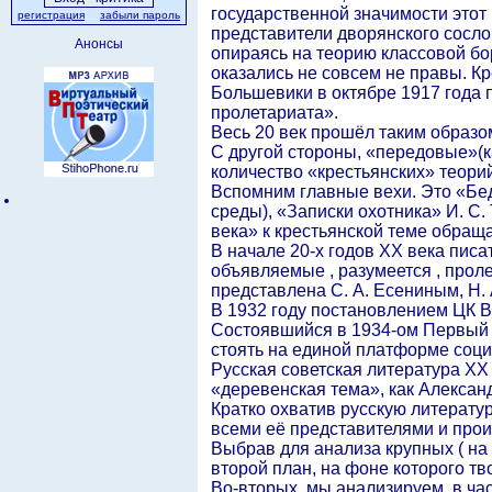
государственной значимости этот
регистрация
забыли пароль
представители дворянского сосло
Анонсы
опираясь на теорию классовой бо
оказались не совсем не правы. Кр
Большевики в октябре 1917 года п
пролетариата».
Весь 20 век прошёл таким образо
С другой стороны, «передовые»(к
количество «крестьянских» теорий
Вспомним главные вехи. Это «Бед
среды), «Записки охотника» И. С.
века» к крестьянской теме обращ
В начале 20-х годов ХХ века пис
объявляемые , разумеется , прол
представлена С. А. Есениным, Н
В 1932 году постановлением ЦК 
Состоявшийся в 1934-ом Первый с
стоять на единой платформе соци
Русская советская литература ХХ
«деревенская тема», как Алексан
Кратко охватив русскую литератур
всеми её представителями и прои
Выбрав для анализа крупных ( на 
второй план, на фоне которого тв
Во-вторых, мы анализируем, в час