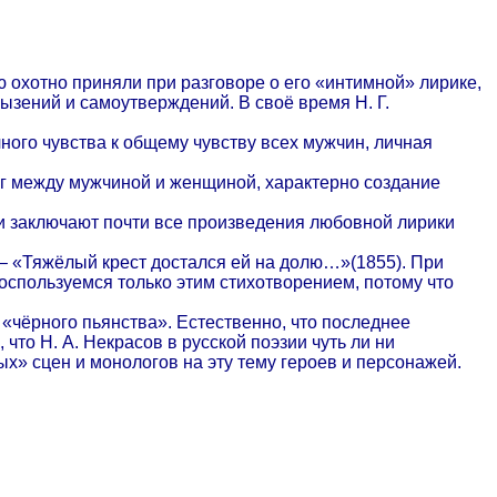
ю охотно приняли при разговоре о его «интимной» лирике,
ызений и самоутверждений. В своё время Н. Г.
ного чувства к общему чувству всех мужчин, личная
г между мужчиной и женщиной, характерно создание
и заключают почти все произведения любовной лирики
– «Тяжёлый крест достался ей на долю…»(1855). При
оспользуемся только этим стихотворением, потому что
 «чёрного пьянства». Естественно, что последнее
 что Н. А. Некрасов в русской поэзии чуть ли ни
х» сцен и монологов на эту тему героев и персонажей.