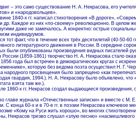
иг – это само существование Н. А. Некрасова, его учите
ов» и «народовольцев».
овине 1840-х гг. написал стихотворения «В дороге», «Совр
и др. Каждое из них «по-своему» революционно. В целом ж
другими даже не замечалось. А конректно: острые социальн
низм индивидуумов.
я тот факт, что в течение всех трёх десятилетий (40-50-60 
ивного литературного движения в России. В середине соро
рых были опубликованы произведения видных писателей ру
 России (1859-1861) творчество Н. А. Некрасова стало ок
1856 года был встречен в демократических кругах с искрен
еменнике», которую без ведома поэта осуществил Н. Г. Че
а народного просвещения было запрещено «как перепечатан
одая гвардия, 1994.). Н. А. Некрасову было объявлено, чт
та взята там же.).
але 1860-х гг. Некрасов создал выдающиеся произведения, 
л во главе журнала «Отечественные записки» и вместе с М.
. С конца 60-х и в 70-е гг. в поэзии Некрасова ключевое
поэме «Кому на Руси жить хорошо», во многих стихотворе
оны, Некрасов трезво слушал «злую песню» «насмешливого 