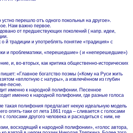
то устно перешло отъ одного покольнья на другое».
вое. Нам важно первое.
следовано от предшествующих поколений ( напр. идеи,
ции.
к о й традиции и употреблять понятие «традиция» с
атики и проблематики, «перешедшие» ( и «неперешедшие»)
ение, и, во-вторых, как критика общественно-исторических
 пишет: «Главное богатство поэмы («Кому на Руси жить
 взятом «вплотную с натуры», а извлечённом из глубин
ове-песне.
одит именно к народной полифонии. Песенное
сходит именно к народной полифонии, где разные голоса
сле такая полифония предлагает некую идеальную модель
го опять-таки от лета 1861 года – сливается с голосами
 с голосами другого человека и расходиться с ним, не
эзии, восходящий к народной полифонии», «голос автора,
ко взятой в целом поэзии Николая Тряпкина. Более того,