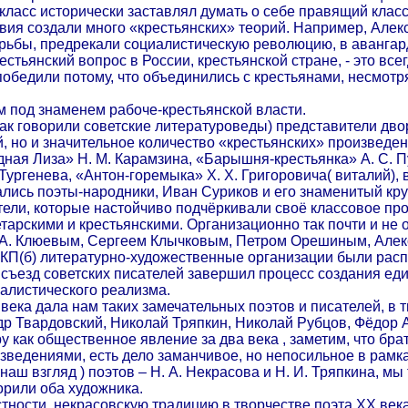
 класс исторически заставлял думать о себе правящий кла
вия создали много «крестьянских» теорий. Например, Алек
рьбы, предрекали социалистическую революцию, в авангард
естьянский вопрос в России, крестьянской стране, - это все
обедили потому, что объединились с крестьянами, несмотря
м под знаменем рабоче-крестьянской власти.
ак говорили советские литературоведы) представители дво
, но и значительное количество «крестьянских» произведен
ная Лиза» Н. М. Карамзина, «Барышня-крестьянка» А. С. П
 Тургенева, «Антон-горемыка» Х. Х. Григоровича( виталий),
ались поэты-народники, Иван Суриков и его знаменитый кру
атели, которые настойчиво подчёркивали своё классовое п
етарскими и крестьянскими. Организационно так почти и н
. А. Клюевым, Сергеем Клычковым, Петром Орешиным, Але
ВКП(б) литературно-художественные организации были рас
ъезд советских писателей завершил процесс создания еди
алистического реализма.
 века дала нам таких замечательных поэтов и писателей, в
др Твардовский, Николай Тряпкин, Николай Рубцов, Фёдор 
у как общественное явление за два века , заметим, что бра
зведениями, есть дело заманчивое, но непосильное в рамк
наш взгляд ) поэтов – Н. А. Некрасова и Н. И. Тряпкина, м
орили оба художника.
тности, некрасовскую традицию в творчестве поэта ХХ века