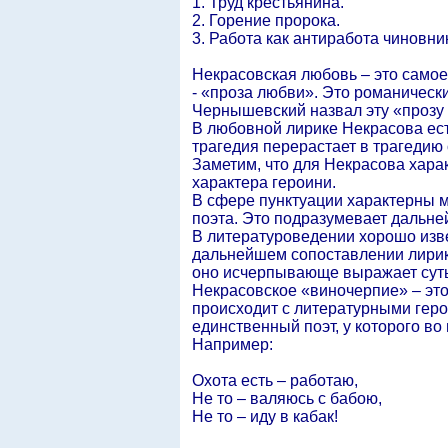
1. Труд крестьянина.
2. Горение пророка.
3. Работа как антиработа чиновни
Некрасовская любовь – это самое 
- «проза любви». Это романически
Чернышевский назвал эту «прозу
В любовной лирике Некрасова есть
трагедия перерастает в трагедию
Заметим, что для Некрасова хар
характера героини.
В сфере пунктуации характерны м
поэта. Это подразумевает дальне
В литературоведении хорошо изве
дальнейшем сопоставлении лирики
оно исчерпывающе выражает суть
Некрасовское «виночерпие» – это 
происходит с литературными героям
единственный поэт, у которого в
Например:
Охота есть – работаю,
Не то – валяюсь с бабою,
Не то – иду в кабак!