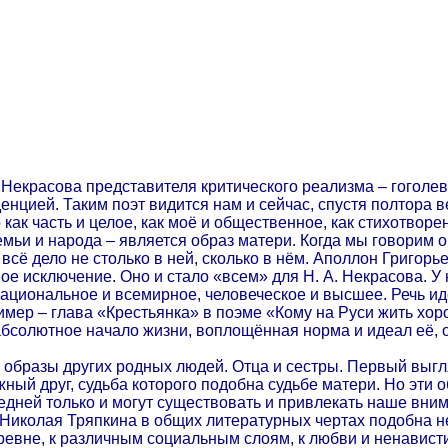
А. Некрасова представителя критического реализма – гоголе
цией. Таким поэт видится нам и сейчас, спустя полтора в
 как часть и целое, как моё и общественное, как стихотворе
ьи и народа – является образ матери. Когда мы говорим о 
о всё дело не столько в ней, сколько в нём. Аполлон Григор
 исключение. Оно и стало «всем» для Н. А. Некрасова. У н
национальное и всемирное, человеческое и высшее. Речь идё
мер – глава «Крестьянка» в поэме «Кому на Руси жить хор
абсолютное начало жизни, воплощённая норма и идеал её, 
 образы других родных людей. Отца и сестры. Первый выг
ный друг, судьба которого подобна судьбе матери. Но эти о
едней только и могут существовать и привлекать наше вним
иколая Тряпкина в общих литературных чертах подобна нек
еревне, к различным социальным слоям, к любви и ненависти