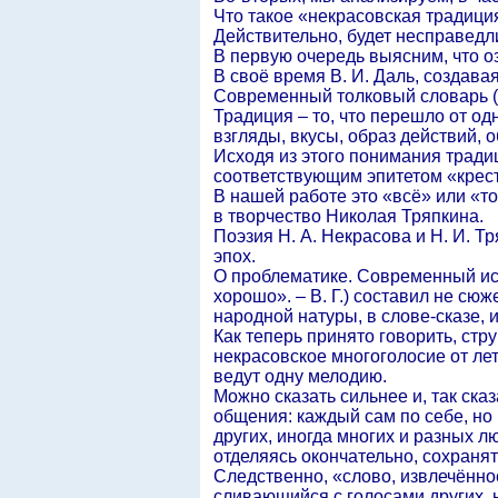
Что такое «некрасовская традици
Действительно, будет несправедли
В первую очередь выясним, что о
В своё время В. И. Даль, создавая
Современный толковый словарь (С
Традиция – то, что перешло от одн
взгляды, вкусы, образ действий, обы
Исходя из этого понимания традиц
соответствующим эпитетом «крес
В нашей работе это «всё» или «т
в творчество Николая Тряпкина.
Поэзия Н. А. Некрасова и Н. И. Т
эпох.
О проблематике. Современный исс
хорошо». – В. Г.) составил не сю
народной натуры, в слове-сказе, и
Как теперь принято говорить, ст
некрасовское многоголосие от лет
ведут одну мелодию.
Можно сказать сильнее и, так ск
общения: каждый сам по себе, но 
других, иногда многих и разных л
отделяясь окончательно, сохранят
Следственно, «слово, извлечённо
сливающийся с голосами других, н