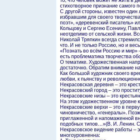
то, что человек может не жить в д
стихотворное признание самого п
С другой стороны, известен один
избравшим для своего творчества
поэт», «деревенский писатель» ил
Кольцову и Сергею Есенину, Павл
неотделимо от сельской жизни. Все
Николай Тряпкин всегда стремилс
что. И не только Россию, но и вес
«Познать во всём Россию и мир» –
есть проблематика творчества обо
О тематике. Художественная напр
достаточно. Обратим внимание н
Как большой художник своего време
любви, к пьянству и революционно
Некрасовская деревня – это крест
Некрасовский город – это простит
Некрасовские низы – это крестья
На этом художественном уровне к
Некрасовские верхи – это в перв
чиновничество, «генералы». Поз
приглаженной и напомаженной вн
подобных типов…»(В. И. Ленин. Соч.
Некрасовское видение работы – э
многоуровненна: