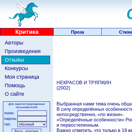
Критика
Проза
Стихи
Авторы
Произведения
Отзывы
Конкурсы
Моя страница
НЕКРАСОВ И ТРЯПКИН
Помощь
(2002)
О сайте
Выбранная нами тема очень обшир
Для зарегистрированных
пользователей
В силу определённых особенносте
логин:
непосредственно, «по жизни».
пароль:
«Определённые особенности» Росс
тип:
и первостепенным.
Важно отметить, что только в 19