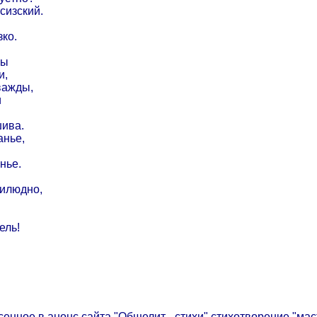
сизский.
ко.
ны
и,
важды,
и
шива.
анье,
нье.
рилюдно,
ель!
енное в анонс сайта "Общелит - стихи" стихотворение "масти