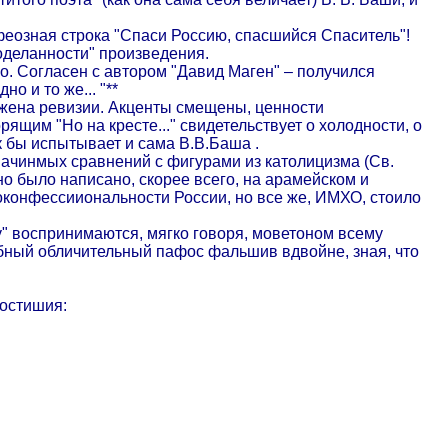
офеозная строка "Спаси Россию, спасшийся Спаситель"!
доделанности" произведения.
о. Согласен с автором "Давид Маген" – получился
о и то же... "**
ержена ревизии. Акценты смещены, ценности
щим "Но на кресте..." свидетельствует о холодности, о
к бы испытывает и сама В.В.Баша .
ачинмых сравнений с фигурами из католицизма (Св.
о было написано, скорее всего, на арамейском и
оконфессииональности России, но все же, ИМХО, стоило
у" воспринимаются, мягко говоря, моветоном всему
ный обличительный пафос фальшив вдвойне, зная, что
ростишия: