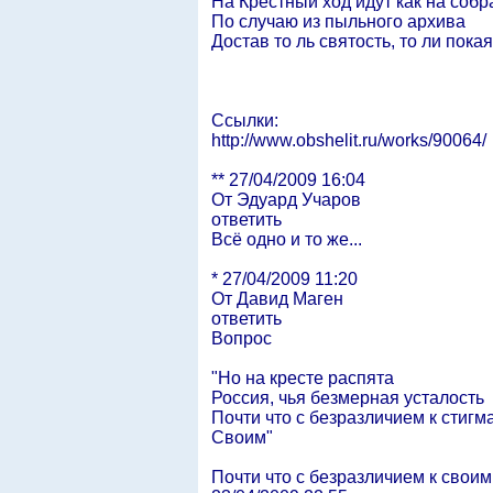
На Крестный ход идут как на собр
По случаю из пыльного архива
Достав то ль святость, то ли покая
Ссылки:
http://www.obshelit.ru/works/90064/
** 27/04/2009 16:04
От Эдуард Учаров
ответить
Всё одно и то же...
* 27/04/2009 11:20
От Давид Маген
ответить
Вопрос
"Но на кресте распята
Россия, чья безмерная усталость
Почти что с безразличием к стигм
Своим"
Почти что с безразличием к своим