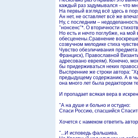
каждый раз задумывался – что мн
На первый взгляд всё здесь в пор
Ан нет, не оставляет всё же впеч
Ну, с последним – недоделанность
"нонсенс"*. О вторичности стихотв
Но есть и нечто поглубже, на мо
обесценены.Сравнение воскрешения
созвучном мелодике стиха чувстве
Чувство обезличивания предмета
Франциск), Православной Византи
адресовано евреям). Конечно, мо
бы придерживаться неких правос
Выспренние же строки автора: "Х
предыдущему содержанию. А в чь
она много лет была редактором т
И пропадает всякая вера в искрен
"А на душе и больно и остудно:
Спаси Россию, спасшийся Спасит
Хочется с намеком ответить автор
"...И исповедь фальшива.