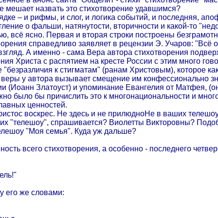
е мешает назвать это стихотворение удавшимся?
ядке – и рифмы, и слог, и логика событий, и последняя, ап
атление о фальши, натянутости, вторичности и какой-то "не
ю, всё ясно. Первая и вторая строки построены безграмотн
орения справедливо заявляет в рецензии Э. Учаров: "Всё одн
й взгляд. А именно - сама Вера автора стихотворения подв
 Христа с распятием на кресте России с этим много говоря
 "безразличия к стигматам" (ранам Христовым), которое ка
 веры у автора вызывает смещение им конфессионально зн
и (Иоанн Златоуст) и упоминание Евангелия от Матфея, (он
жно было бы причислить это к многонациональности и мног
лавных ценностей.
ристос воскрес. Не здесь и не прилюдноНе в ваших телешо
их "телешоу", спрашивается? Виолетты Викторовны? Подоб
елешоу "Моя семья". Куда уж дальше?
ность всего стихотворения, а особенно - последнего четве
ель!"
у его же словами: