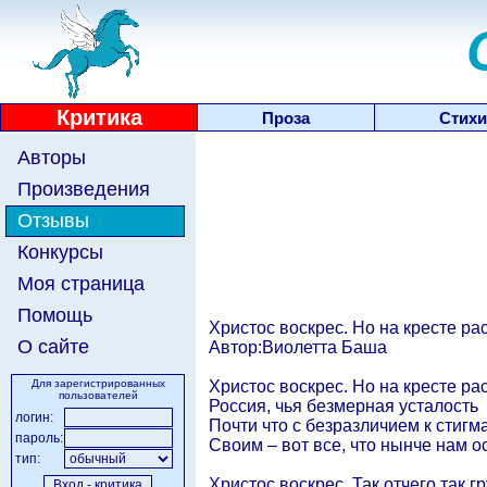
Критика
Проза
Стихи
Авторы
Произведения
Отзывы
Конкурсы
Моя страница
Помощь
Христос воскрес. Но на кресте рас
О сайте
Автор:Виолетта Баша
Христос воскрес. Но на кресте ра
Для зарегистрированных
пользователей
Россия, чья безмерная усталость
логин:
Почти что с безразличием к стигм
пароль:
Своим – вот все, что нынче нам о
тип:
Христос воскрес. Так отчего так г