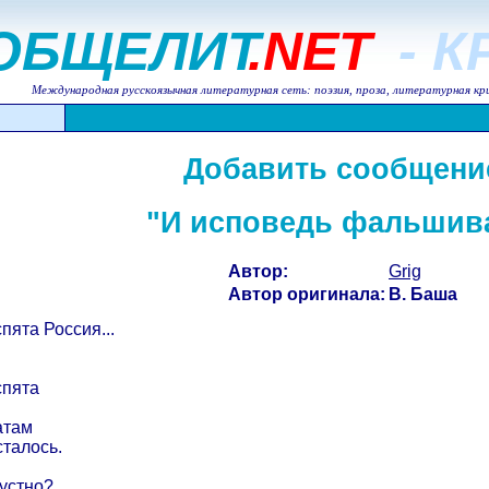
ОБЩЕЛИТ
.NET
- 
Международная русскоязычная литературная сеть: поэзия, проза, литературная кр
Добавить сообщени
"И исповедь фальшива
Автор:
Grig
Автор оригинала:
В. Баша
пята Россия...
спята
атам
сталось.
рустно?