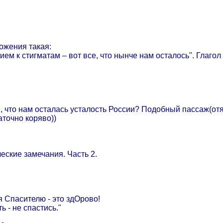
ожения такая:
ем к стигматам – вот все, что нынче нам осталось". Глагол
ся, что нам осталась усталость России? Подобный пассаж(о
аточно коряво))
ские замечания. Часть 2.
 Спасителю - это здОрово!
ь - не спастись."