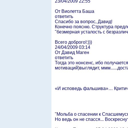
23/04/2009 22:55
От Виолетта Баша
ответить
Спасибо за вопрос, Давид!
Конечно поясню. Структура предл
"безмерная усталость с безразличи
Всего доброго!:)))
24/04/2009 03:14
От Давид Маген
ответить
Тогда это нонсенс, ибо получает
мотиваций)выглядит, ммм......дост
«И исповедь фальшива»… Критиче
"Мольба о спасении к Спасшемуся
Но ведь он не спасся... Воскреснут