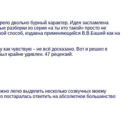
рело двольно бурный характер. Идея заспамлена
е разборки из серии «а ты кто такой» просто не
акой способ, издавна применяющийся В.В.Башей как на
 как чувствую – не всё досказано. Вот и решил я
был крайне удивлен. 47 рецензий.
можно легко выделить несколько созвучных моему
то постаралась ответить на абсолютное большинство