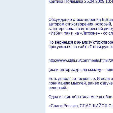
Критика Полемика 25.04.2009 13:
Обсуждение стихотворения В.Баш
автором стихотворения, который,
заинтересован в интересной диск
«Избе», так и на «Литзоне» - со с
Но вернемся к анализу стихотворе
прогуляться на сайт «Стихи.ру» н
http://www.stihi.ru/comments.html?
(если автор закрыла ссылку – пиши
Есть довольно толковые. И если 
пониманию мыслей, ранее озвучен
рецензий.
Одна из них обратила мое особое
«Спаси Россию, СПАСШИЙСЯ Спа