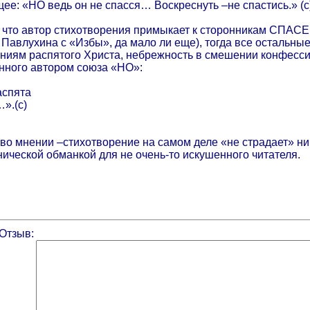
е: «НО ведь он не спасся… Воскреснуть –не спастись.» (с
я, что автор стихотворения примыкает к сторонникам 
у Павлухина с «Избы», да мало ли еще), тогда все остальны
аниям распятого Христа, небрежность в смешении конфесс
нного автором союза «НО»:
аспята
».(c)
 во мнении –стихотворение на самом деле «не страдает» н
ической обманкой для не очень-то искушенного читателя.
Отзыв: