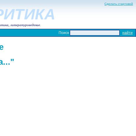
Сделать стартовой
КРИТИКА
итика, литературоведение.
Поиск
е
..."