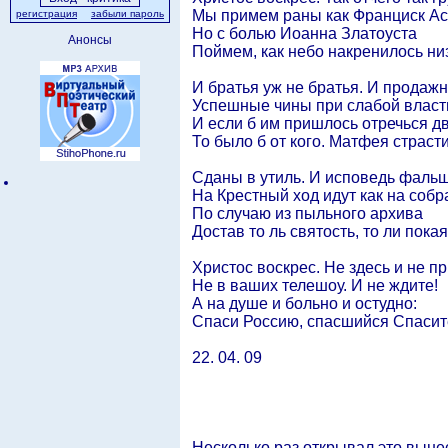
Мы примем раны как Франциск Ас
регистрация
забыли пароль
Но с болью Иоанна Златоуста
Анонсы
Поймем, как небо накренилось низ
И братья уж не братья. И продаж
Успешные чины при слабой власт
И если б им пришлось отречься д
То было б от кого. Матфея страст
Сданы в утиль. И исповедь фаль
На Крестный ход идут как на собр
По случаю из пыльного архива
Достав то ль святость, то ли покая
Христос воскрес. Не здесь и не п
Не в ваших телешоу. И не ждите!
А на душе и больно и остудно:
Спаси Россию, спасшийся Спасит
22. 04. 09
Несколько раз открывал это вынес