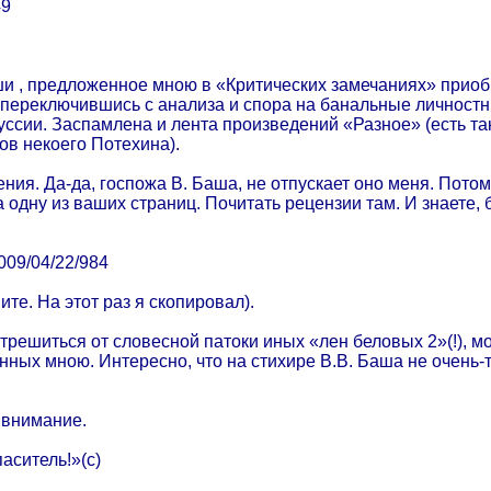
49
и , предложенное мною в «Критических замечаниях» приоб
 переключившись с анализа и спора на банальные личностны
уссии. Заспамлена и лента произведений «Разное» (есть т
лов некоего Потехина).
ния. Да-да, госпожа В. Баша, не отпускает оно меня. Потому
а одну из ваших страниц. Почитать рецензии там. И знаете, 
2009/04/22/984
те. На этот раз я скопировал).
отрешиться от словесной патоки иных «лен беловых 2»(!), 
ных мною. Интересно, что на стихире В.В. Баша не очень-
 внимание.
ситель!»(с)