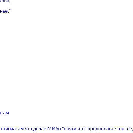
анье,
нье."
атам
 стигматам что делает? Ибо "почти что" предполагает посл