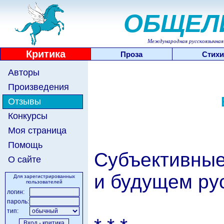
ОБЩЕЛ
Международная русскоязычная 
Критика
Проза
Стихи
Авторы
Произведения
Отзывы
Конкурсы
Моя страница
Помощь
Субъективные
О сайте
и будущем ру
Для зарегистрированных
пользователей
логин:
пароль:
тип: