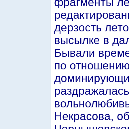
фрагменты ле
редактирован
дерзость лет
высылке в да
Бывали време
по отношению 
доминирующим
раздражалась
вольнолюбивы
Некрасова, о
Чернышевског