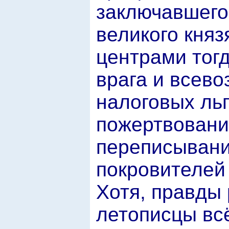
заключавшегос
великого кня
центрами тог
врага и всев
налоговых ль
пожертвовани
переписывани
покровителей
Хотя, правды 
летописцы всё