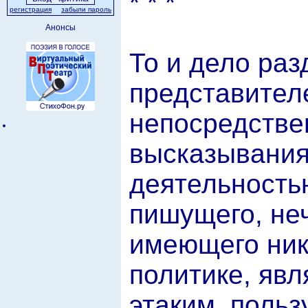
* * *
регистрация
забыли пароль
Анонсы
То и дело ра
представителе
непосредстве
высказывания 
деятельность
пишущего, неч
имеющего ник
политике, явл
этаким, поль