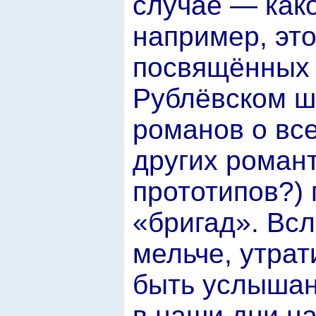
случае — како
например, это
посвящённых 
Рублёвском шо
романов о вс
других роман
прототипов?)
«бригад». Вс
мельче, утрат
быть услышан
в наши дни на