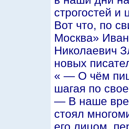
строгостей и 
Вот что, по с
Москва» Иван
Николаевич Зл
новых писате
« — О чём пи
шагая по свое
— В наше вре
стоял многом
его лицом, пе