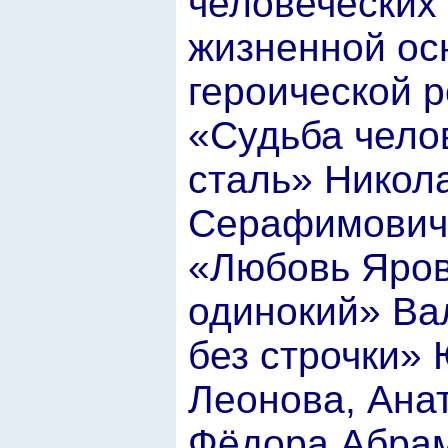
человеческих
жизненной ос
героической р
«Судьба чело
сталь» Никол
Серафимовича
«Любовь Яров
одинокий» Вал
без строчки»
Леонова, Ана
Фёдора Абрам