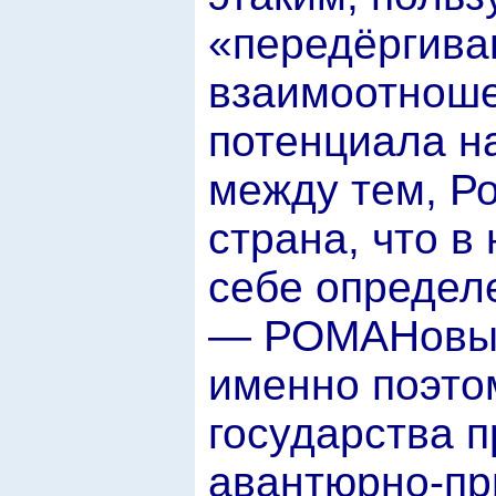
«передёргива
взаимоотноше
потенциала н
между тем, Р
страна, что в
себе определ
— РОМАНовы! 
именно поэто
государства 
авантюрно-пр