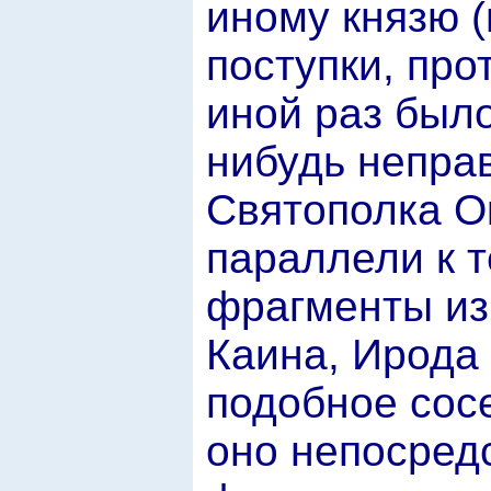
иному князю (
поступки, пр
иной раз было
нибудь непра
Святополка О
параллели к 
фрагменты из
Каина, Ирода 
подобное сосе
оно непосредс