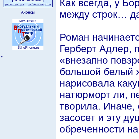
Как всегда, у Бо
регистрация
забыли пароль
между строк… д
Анонсы
Роман начинается
Герберт Адлер, 
«внезапно повз
большой белый х
нарисовала каку
натюрморт ли, п
творила. Иначе,
засосет и эту д
обреченности на