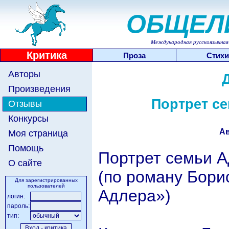
ОБЩЕЛ
Международная русскоязычная 
Критика
Проза
Стихи
Авторы
Произведения
Портрет се
Отзывы
Конкурсы
Ав
Моя страница
Помощь
Портрет семьи А
О сайте
(по роману Бори
Для зарегистрированных
пользователей
Адлера»)
логин:
пароль:
тип: