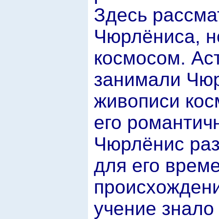
Здесь рассма
Чюрлёниса, но
космосом. Ас
занимали Чюр
живописи кос
его романтич
Чюрлёнис ра
для его врем
происхождени
учение знало