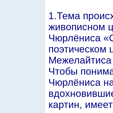
1.Тема проис
живописном 
Чюрлёниса «
поэтическом 
Межелайтиса
Чтобы понима
Чюрлёниса на
вдохновившие
картин, имеет