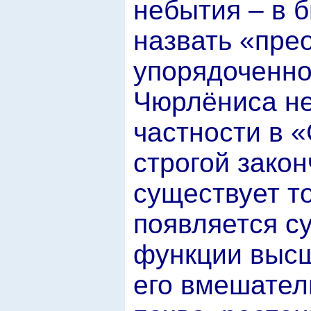
небытия – в 
назвать «пре
упорядоченно
Чюрлёниса не
частности в 
строгой зако
существует т
появляется с
функции высш
его вмешател