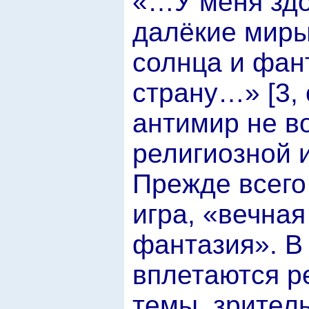
«…У меня здо
далёкие миры,
солнца и фан
страну…» [3, 
антимир не в
религиозной и
Прежде всего 
игра, «вечная
фантазия». В
вплетаются р
темы, зрител