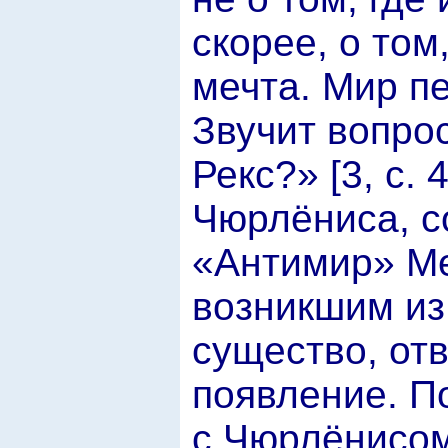
скорее, о том
мечта. Мир п
Звучит вопрос
Рекс?» [3, с.
Чюрлёниса, с
«Антимир» Ме
возникшим из
существо, отв
появление. По
с Чюрлёнисом