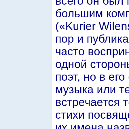
всего он был
большим ком
(«Kurier Wilen
пор и публика
часто воспри
одной сторон
поэт, но в ег
музыка или т
встречается 
стихи посвящ
их имена назв