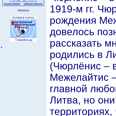
регистрация
забыли пароль
1919-м гг. Чю
Анонсы
рождения Меж
довелось поз
рассказать м
родились в Ли
(Чюрлёнис – 
Межелайтис –
главной любо
Литва, но они
территориях,