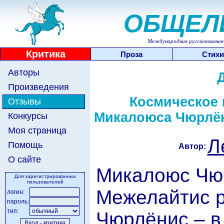
ОБЩЕЛ
Международная русскоязычная 
Критика
Проза
Стихи
Авторы
Произведения
Космическое 
Отзывы
Микалоюса Чюрлён
Конкурсы
Моя страница
Л
Помощь
Автор:
О сайте
Микалоюс Чю
Для зарегистрированных
пользователей
Межелайтис р
логин:
пароль:
тип:
Чюрлёнис – в