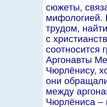
сюжеты, связ
мифологией. 
трудом, найт
с христианств
соотносится 
Аргонавты Ме
Чюрлёнису, х
они обращали
между аргона
Чюрлёниса – в