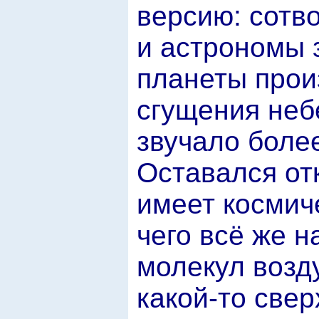
версию: сотв
и астрономы 
планеты прои
сгущения неб
звучало боле
Оставался от
имеет космич
чего всё же 
молекул возду
какой-то све