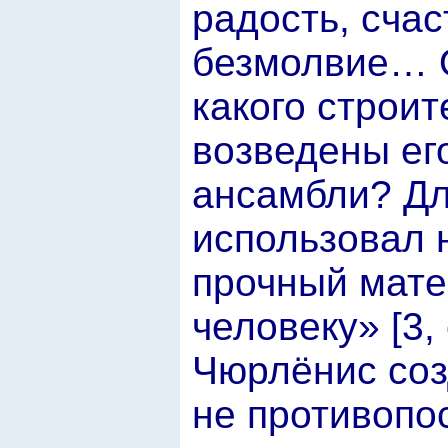
радость, счас
безмолвие… О
какого строи
возведены ег
ансамбли? Дл
использовал н
прочный мате
человеку» [3,
Чюрлёнис соз
не противопо