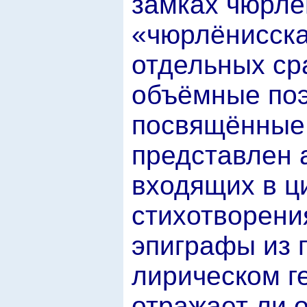
замках чюрлё
«чюрлёнисска
отдельных ср
объёмные поэ
посвящённые 
представлен 
входящих в ц
стихотворени
эпиграфы из 
лирическом ге
отражает ли о