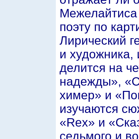
Межелайтиса 
поэту по карт
Лирический г
и художника, 
делится на ч
надежды», «С
химер» и «По
изучаются сю
«Rex» и «Ска
седьмого и в