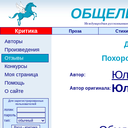
ОБЩЕЛ
Международная русскоязычная 
Критика
Проза
Стихи
Авторы
Произведения
Похор
Отзывы
Конкурсы
Юл
Моя страница
Автор:
Помощь
Юл
Автор оригинала:
О сайте
Для зарегистрированных
пользователей
логин:
пароль:
тип: