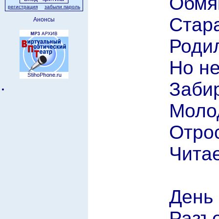
Обмяк
регистрация
забыли пароль
Стара
Анонсы
Родил
Но не
Заби
Молод
Отрос
Читае
День 
Разъе