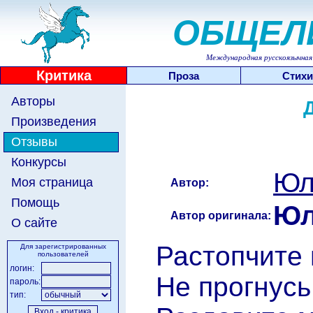
ОБЩЕЛ
Международная русскоязычная 
Критика
Проза
Стихи
Авторы
Произведения
Отзывы
Конкурсы
Юл
Моя страница
Автор:
Помощь
Юл
Автор оригинала:
О сайте
Растопчите 
Для зарегистрированных
пользователей
логин:
Не прогнусь
пароль:
тип: