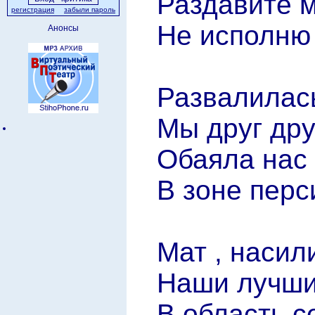
Раздавите м
регистрация
забыли пароль
Не исполню
Анонсы
Развалилась
Мы друг дру
Обаяла нас 
В зоне перс
Мат , насил
Наши лучшие
В область с