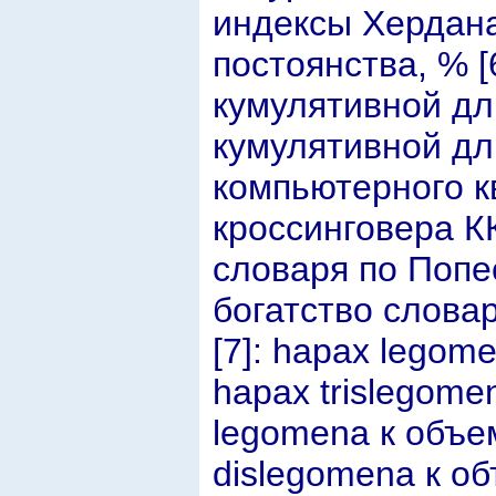
индексы Хердана
постоянства, % [
кумулятивной дл
кумулятивной дл
компьютерного к
кроссинговера К
словаря по Попе
богатство слова
[7]: hapax legom
hapax trislegom
legomena к объе
dislegomena к об