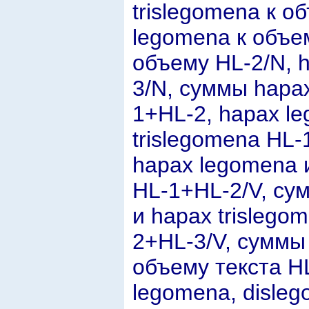
trislegomena к о
legomena к объем
объему HL-2/N, h
3/N, суммы hapa
1+HL-2, hapax l
trislegomena HL
hapax legomena 
HL-1+HL-2/V, су
и hapax trislego
2+HL-3/V, суммы
объему текста H
legomena, disleg