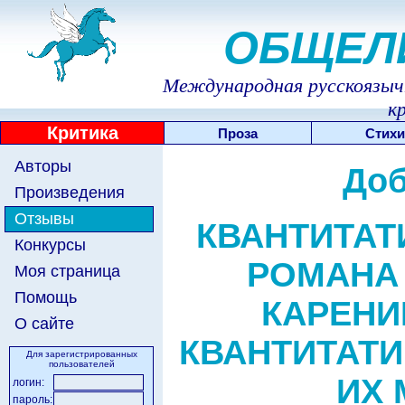
ОБЩЕЛ
Международная русскоязычн
к
Критика
Проза
Стихи
Авторы
Доб
Произведения
Отзывы
КВАНТИТАТ
Конкурсы
РОМАНА 
Моя страница
Помощь
КАРЕНИ
О сайте
КВАНТИТАТИ
Для зарегистрированных
пользователей
ИХ
логин:
пароль: