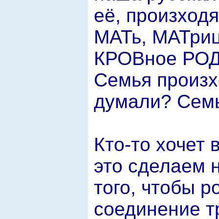
её, произход
МАТь, МАТриц
КРОВное РОДс
Семья произх
думали? Семь
Кто-то хочет
это сделаем 
того, чтобы 
соединение т