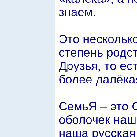
знаем.
Это несколько
степень родс
Друзья, то ес
более далёка
СемьЯ – это 
оболочек наш
наша русская