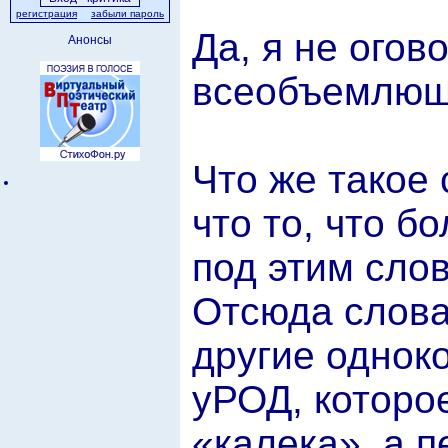
регистрация
забыли пароль
Да, я не огов
Анонсы
всеобъемлющ
Что же такое
что то, что 
под этим сло
Отсюда слова
другие однок
уРОД, которо
«калека», а п