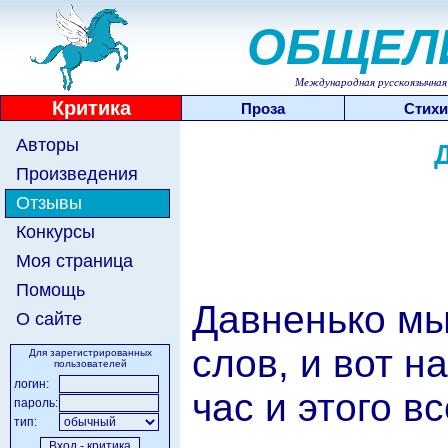
ОБЩЕЛ
Международная русскоязычная 
Критика
Проза
Стихи
Авторы
Произведения
Отзывы
Конкурсы
Моя страница
Помощь
Давненько мы
О сайте
слов, и вот н
Для зарегистрированных
пользователей
логин:
час и этого 
пароль:
тип: