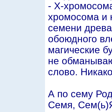
- Х-хромосома
хромосома и 
семени древа
обоюдного вл
магические б
не обманываю
слово. Никако
А по сему Ро
Семя, Сем(ь)