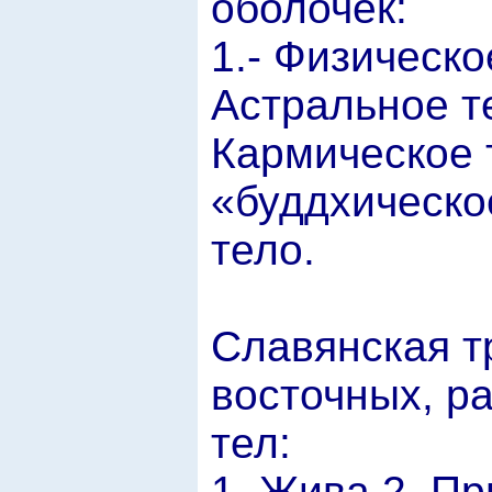
оболочек:
1.- Физическо
Астральное те
Кармическое 
«буддхическо
тело.
Славянская т
восточных, ра
тел:
1. Жива 2. П