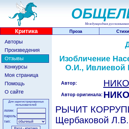
ОБЩЕЛ
Международная русскоязычная 
Критика
Проза
Стихи
Авторы
Произведения
Изобличение Насе
Отзывы
О.И., Ивлиево
Конкурсы
Моя страница
НИКО
Автор:
Помощь
О сайте
НИКО
Автор оригинала:
Для зарегистрированных
пользователей
РЫЧИТ КОРРУПЦИ
логин:
пароль:
Щербаковой Л.В.
тип: