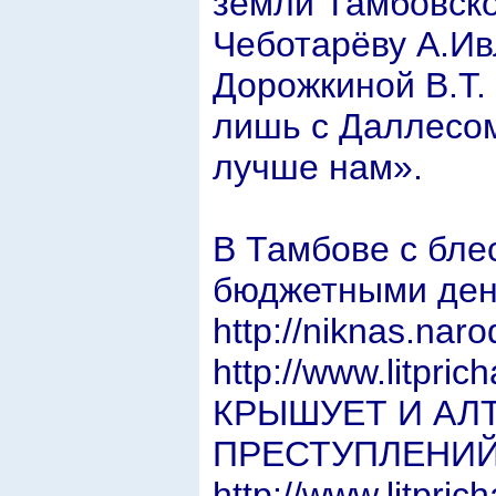
земли Тамбовско
Чеботарёву А.Ив
Дорожкиной В.Т.
лишь с Даллесом
лучше нам».
В Тамбове с бле
бюджетными ден
http://niknas.nar
http://www.litpr
КРЫШУЕТ И АЛ
ПРЕСТУПЛЕНИЙ П
http://www.litpric