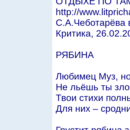
ОТДЫХЕ ПО ТАМБ
http://www.litpri
С.А.Чеботарёва в
Критика, 26.02.2
РЯБИНА
Любимец Муз, но
Не льёшь ты зло
Твои стихи полн
Для них – сродн
Грустит рябина з