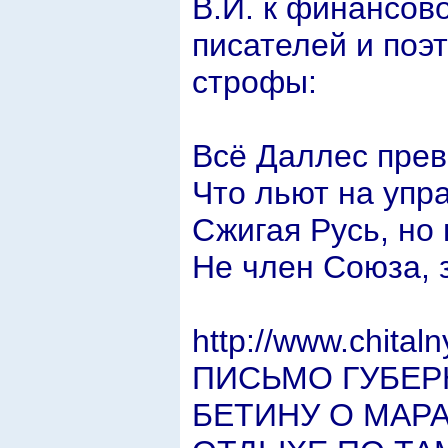
В.И. к финансов
писателей и поэ
строфы:
Всё Даллес прев
Что льют на упр
Сжигая Русь, но 
Не член Союза, з
http://www.chita
ПИСЬМО ГУБЕР
БЕТИНУ О МАР