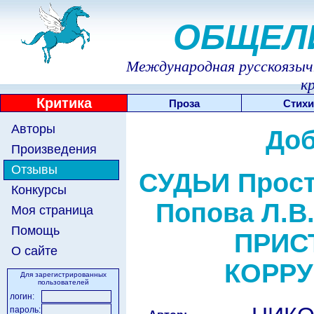
ОБЩЕЛ
Международная русскоязычн
к
Критика
Проза
Стихи
Авторы
Доб
Произведения
Отзывы
СУДЬИ Просто
Конкурсы
Попова Л.В.
Моя страница
Помощь
ПРИСТ
О сайте
КОРРУ
Для зарегистрированных
пользователей
логин:
пароль: