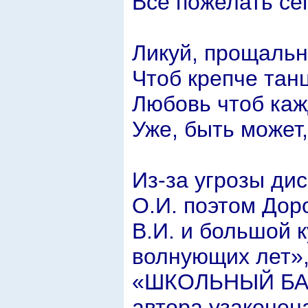
Все пожелать се
Ликуй, прощаль
Чтоб крепче тан
Любовь чтоб ка
Уже, быть может,
Из-за угрозы ди
О.И. поэтом Дор
В.И. и большой к
волнующих лет»,
«ШКОЛЬНЫЙ БАЛ»
автора узаконен