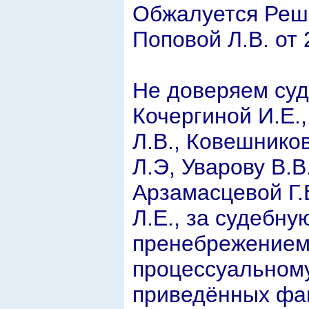
Обжалуется Реше
Поповой Л.В. от 2
Не доверяем суд
Кочергиной И.Е.
Л.В., Ковешников
Л.Э, Уварову В.В
Арзамасцевой Г.
Л.Е., за судебн
пренебрежением
процессуальному
приведённых фак