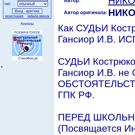
НИКО
Автор:
тип:
НИКО
Автор оригинала:
регистрация
забыли пароль
Анонсы
Как СУДЬИ Костр
Гансиор И.В. 
СУДЬИ Кострюков
Гансиор И.В. н
ОБСТОЯТЕЛЬСТВ
ГПК РФ.
ПЕРЕД ШКОЛЬ
(Посвящается И