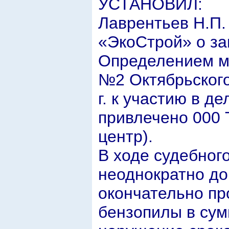
УСТАНОВИЛ:
Лаврентьев Н.П. 
«ЭкоСтрой» о за
Определением ми
№2 Октябрьского
г. к участию в д
привлечено 000 
центр).
В ходе судебног
неоднократно до
окончательно пр
бензопилы в сумм