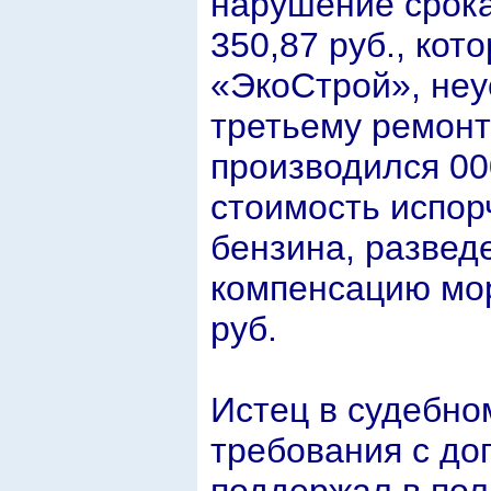
нарушение срока
350,87 руб., кот
«ЭкоСтрой», неу
третьему ремонт
производился 00
стоимость испор
бензина, развед
компенсацию мор
руб.
Истец в судебно
требования с доп
поддержал в пол