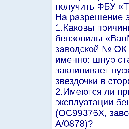
получить ФБУ «
На разрешение э
1.Каковы причин
бензопилы «Bau
заводской № ОК 
именно: шнур ст
заклинивает пуск
звездочки в сто
2.Имеются ли пр
эксплуатации бе
(ОС99376Х, зав
А/0878)?