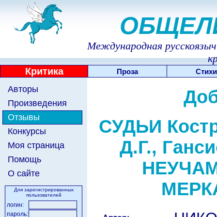
ОБЩЕЛ
Международная русскоязычн
к
Критика
Проза
Стихи
Авторы
Доб
Произведения
Отзывы
СУДЬИ Костр
Конкурсы
Д.Г., Ган
Моя страница
Помощь
НЕУЧАМ
О сайте
МЕРК
Для зарегистрированных
пользователей
логин:
пароль: