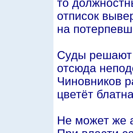
то должностн
отписок выве
на потерпевш
Суды решают 
отсюда непод
Чиновников р
цветёт блатн
Не может же 