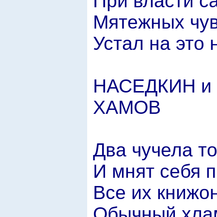
При власти с
Мятежных чув
Устал на это 
НАСЕДКИН и
ХАМОВ
Два чучела т
И мнят себя 
Все их книжон
Обычный хлам