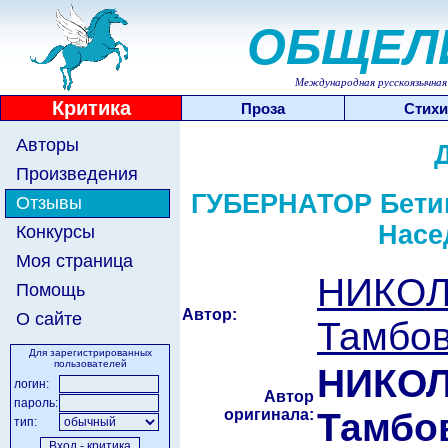
ОБЩЕЛ
Международная русскоязычная 
Критика
Проза
Стихи
Авторы
Произведения
ГУБЕРНАТОР Бетин
Отзывы
Насе
Конкурсы
Моя страница
НИКОЛ
Помощь
Автор:
О сайте
Тамбов
Для зарегистрированных
пользователей
НИКО
логин:
Автор
пароль:
оригинала:
Тамбо
тип: