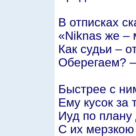
В отписках с
«Niknas же –
Как судьи – о
Оберегаем? –
Быстрее с ни
Ему кусок за 
Иуд по плану
С их мерзкою