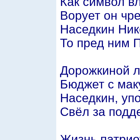
Как символ вл
Ворует он чр
Наседкин Ник
То пред ним 
Дорожкиной л
Бюджет с мак
Наседкин, уп
Свёл за подд
Жизнь патрио