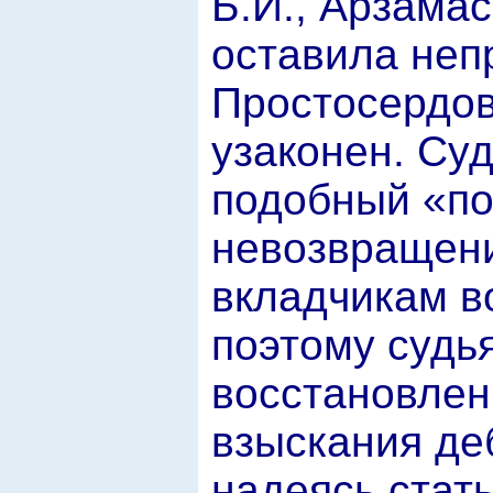
Б.И., Арзамас
оставила неп
Простосердов
узаконен. Су
подобный «по
невозвращен
вкладчикам в
поэтому судь
восстановлен
взыскания де
надеясь стат